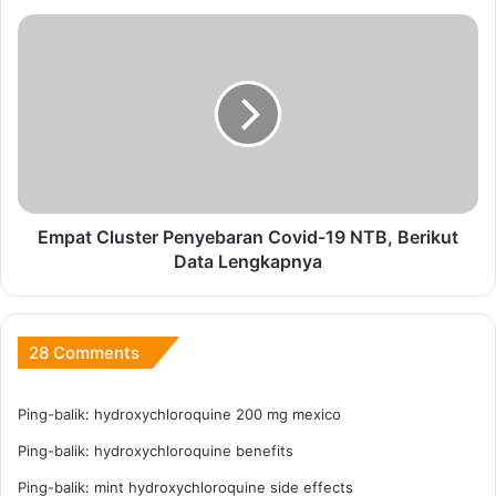
Luar
Empat
Rumah
Cluster
Penyebaran
Covid-
19
NTB,
Berikut
Data
Lengkapnya
Empat Cluster Penyebaran Covid-19 NTB, Berikut
Data Lengkapnya
28 Comments
Ping-balik:
hydroxychloroquine 200 mg mexico
Ping-balik:
hydroxychloroquine benefits
Ping-balik:
mint hydroxychloroquine side effects