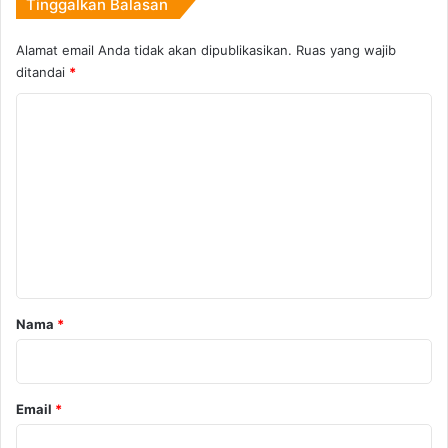
Tinggalkan Balasan
Alamat email Anda tidak akan dipublikasikan.
Ruas yang wajib
ditandai
*
K
o
m
e
n
t
a
r
Nama
*
*
Email
*