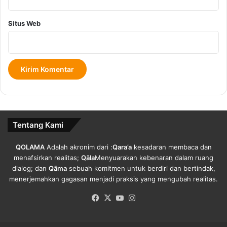
Situs Web
Tentang Kami
QOLAMA
Adalah akronim dari :
Qara’a
kesadaran membaca dan
menafsirkan realitas;
Qāla
Menyuarakan kebenaran dalam ruang
dialog; dan
Qāma
sebuah komitmen untuk berdiri dan bertindak,
menerjemahkan gagasan menjadi praksis yang mengubah realitas.
Facebook
X
YouTube
Instagram