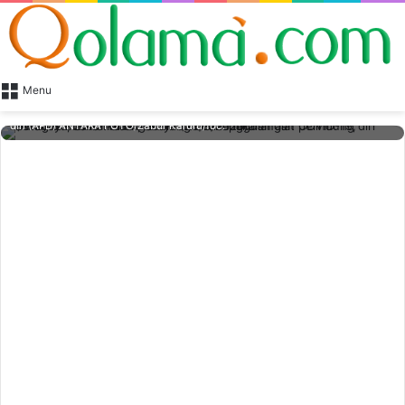
Menu
ILUSTRASI - Petugas memeriksa kotak yang berisi pakaian alat pelindung
diri (APD) ANTARA FOTO/Zabur Karuru/foc.