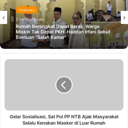
Rilis juga menginformasikan terdapat dua orang tambahan
Features
Pasien Covid-19 NTB yang dinyatakan Positif. Keduanya
berasal dari Lombok Timur dan memiliki riwayat kontak
2 hari Yang Lalu
fisik dengan Pasien nomor 1. Kedua pasien ini sama-sama
Rumah Bertingkat Dapat Beras, Warga
Miskin Tak Dapat PKH: Hadrian Irfani Sebut
tak pernah bepergian ke daerah terjangkit. Saat ini kedua
Bantuan “Salah Kamar”
pasien dirawat RSUD dr. R. Soedjono Selong.[]
Gelar
Copy URL
Sosialisasi,
Sat
Pol
PP
NTB
Ajak
Masyarakat
Selalu
Kenakan
Gelar Sosialisasi, Sat Pol PP NTB Ajak Masyarakat
Masker
Selalu Kenakan Masker di Luar Rumah
di