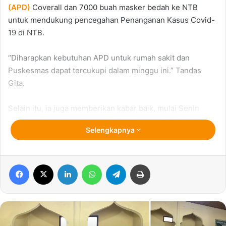
(APD)
Coverall dan 7000 buah masker bedah ke NTB
untuk mendukung pencegahan Penanganan Kasus Covid-
19 di NTB.
“Diharapkan kebutuhan APD untuk rumah sakit dan
Puskesmas dapat tercukupi dalam minggu ini.” Tandas
Gita.
Selain itu, ia juga memberikan kabar baik, mulai Senin
(6/4/2020) ini laboratorium RSUD Provinsi NTB telah
Selengkapnya
beroperasi untuk pemeriksaan sampel sejumlah Pasien
PDP Covid-19 yang ada di NTB.
Facebook
X
LinkedIn
WhatsApp
Telegram
Print
“Mulai hari ini laboratorium RSUD Provinsi NTB sebagai
rumah sakit rujukan sudah mulai melakukan pemeriksaan
sampel, sampel tersebut kemudian akan dilaporkan ke
Litbangkes RI di Jakarta,” Tambahnya.