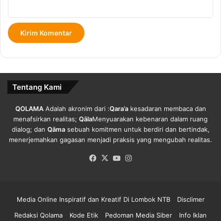
t
m
a
b
s
i
P
l
e
J
n
e
a
n
n
a
Tentang Kami
g
z
a
a
n
h
QOLAMA
Adalah akronim dari :
Qara’a
kesadaran membaca dan
a
P
menafsirkan realitas;
Qāla
Menyuarakan kebenaran dalam ruang
n
a
dialog; dan
Qāma
sebuah komitmen untuk berdiri dan bertindak,
C
s
menerjemahkan gagasan menjadi praksis yang mengubah realitas.
o
i
Facebook
X
YouTube
Instagram
v
e
i
n
d
C
-
o
Media Online Inspiratif dan Kreatif Di Lombok NTB
Disclimer
1
v
9
i
Redaksi Qolama
Kode Etik
Pedoman Media Siber
Info Iklan