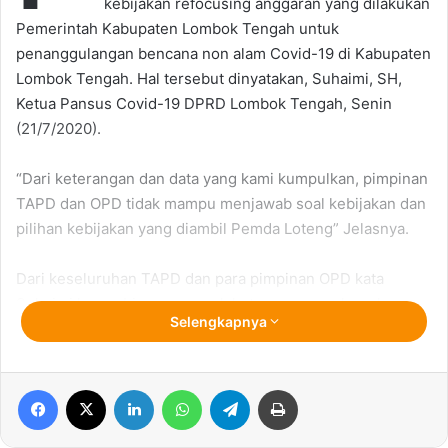
kebijakan refocusing anggaran yang dilakukan
Pemerintah Kabupaten Lombok Tengah untuk
penanggulangan bencana non alam Covid-19 di Kabupaten
Lombok Tengah. Hal tersebut dinyatakan, Suhaimi, SH,
Ketua Pansus Covid-19 DPRD Lombok Tengah, Senin
(21/7/2020).
“Dari keterangan dan data yang kami kumpulkan, pimpinan
TAPD dan OPD tidak mampu menjawab soal kebijakan dan
pilihan kebijakan yang diambil Pemda Loteng” Jelasnya.
Dari keseluruhan TAPD dan para pimpinan OPD kata
Suhaimi hanya bisa mengorek keterangan soal-soal
Selengkapnya
pekerjaan tekhnis namun pertanyaan kunci misalnya
kenapa kebijakan itu diambil tidak bisa dijawab secara
logis dan rinci.
Facebook
X
LinkedIn
WhatsApp
Telegram
Print
Salah satu yang dicontohkan Suhaimi adalah proyek