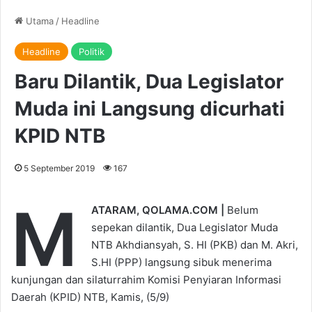
Utama
/
Headline
Headline
Politik
Baru Dilantik, Dua Legislator
Muda ini Langsung dicurhati
KPID NTB
5 September 2019
167
M
ATARAM, QOLAMA.COM |
Belum
sepekan dilantik, Dua Legislator Muda
NTB Akhdiansyah, S. HI (PKB) dan M. Akri,
S.HI (PPP) langsung sibuk menerima
kunjungan dan silaturrahim Komisi Penyiaran Informasi
Daerah (KPID) NTB, Kamis, (5/9)