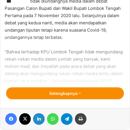
tidak diundangnya media dalam debat
Pasangan Calon Bupati dan Wakil Bupati Lombok Tengah
Pertama pada 7 November 2020 lalu. Selanjutnya dalam
debat yang kedua nanti, media akan mendapatkan
undangan liputan tetapi karena suasana Covid-19,
undangannya tetap terbatas.
“Bahwa terhadap KPU Lombok Tengah tidak mengundang
rekan-rekan media dalam jumlah yang banyak, kami
mohon maaf, dan insyallah pada acara debat yang akan
datang akan mengundang rekan-rekan media,tentu dalam
jumlah yang terbatas.” Jelas Ketua Komisioner KPUD
Lombok Tengah, Lalu Darmawan melalui pesan whatsapp
Selengkapnya
yang diterima redaksi Qolama.com, (12/11/2020)
Ditegaskan kembali Darmawan, karena dalam situasi
Facebook
X
LinkedIn
WhatsApp
Telegram
Print
Covid-19, ia berharap seluruh insan media memaklumi
bahwa seluruh proses dan tahapan Pilkada yang