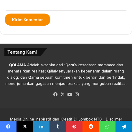
Tentang Kami
QOLAMA
Adalah akronim dari :
Qara’a
kesadaran membaca dan
menafsirkan realitas;
Qāla
Menyuarakan kebenaran dalam ruang
dialog; dan
Qāma
sebuah komitmen untuk berdiri dan bertindak,
menerjemahkan gagasan menjadi praksis yang mengubah realitas.
Facebook
X
YouTube
Instagram
Media Online Inspiratif dan Kreatif Di Lombok NTB
Disclimer
Redaksi Qolama
Kode Etik
Pedoman Media Siber
Info Iklan