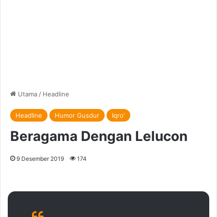
Utama
/
Headline
Headline
Humor Gusdur
Iqro'
Beragama Dengan Lelucon
9 Desember 2019
174