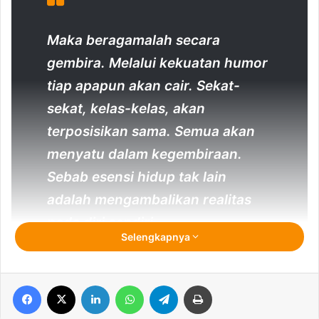
Maka beragamalah secara
gembira. Melalui kekuatan humor
tiap apapun akan cair. Sekat-
sekat, kelas-kelas, akan
terposisikan sama. Semua akan
menyatu dalam kegembiraan.
Sebab esensi hidup tak lain
adalah mengambalikan realitas
pada diri sendiri.
Selengkapnya
Oleh: Afif Muhammad
Facebook
X
LinkedIn
WhatsApp
Telegram
Print