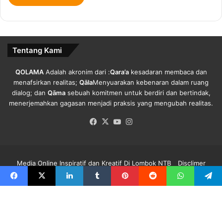
i
i
d
s
1
i
9
K
Tentang Kami
a
s
u
QOLAMA
Adalah akronim dari :
Qara’a
kesadaran membaca dan
s
menafsirkan realitas;
Qāla
Menyuarakan kebenaran dalam ruang
S
dialog; dan
Qāma
sebuah komitmen untuk berdiri dan bertindak,
e
menerjemahkan gagasan menjadi praksis yang mengubah realitas.
c
Facebook
X
YouTube
Instagram
a
r
a
U
Media Online Inspiratif dan Kreatif Di Lombok NTB
Disclimer
t
u
Redaksi Qolama
Kode Etik
Pedoman Media Siber
Info Iklan
Facebook
X
LinkedIn
Tumblr
Pinterest
Reddit
WhatsApp
Telegra
h
Facebook
X
YouTube
Instagram