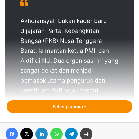
Akhdiansyah bukan kader baru
dijajaran Partai Kebangkitan
Bangsa (PKB) Nusa Tenggara
Barat. Ia mantan ketua PMII dan
Aktif di NU. Dua organisasi ini yang
sangat dekat dan menjadi
pemasok utama pengurus dan
konstituen PKB sejak berdiri.
Selengkapnya
YUSUF TANTOWI *Koord.MITRA STRATEGIC
I
S
U pergantian Akhdiansyah sebagai
Facebook
X
LinkedIn
WhatsApp
Telegram
Print
Sekretaris DPW PKB NTB memancing