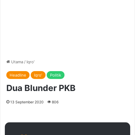
Utama
/
Iqro'
Headline
Iqro'
Politik
Dua Blunder PKB
13 September 2020
806