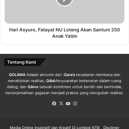
itu, kata Gubernur adalah Orang yang sehat fisiknya dan
Akan
otaknya juga harus ditambah dengan banyak ilmu
Santuni
pengetahuan, sehingga bugar fisiknya, prima tubuhnya
250
dan otaknya juga cerdas.
Anak
Yatim
Hari Asyuro, Fatayat NU Loteng Akan Santuni 250
Anak Yatim
“NTB yang Gemilang adalah masyarakat yang diisi oleh
manusia – manusia yang sehat tubuhnya, prima fisiknya,
cerdas otaknya dan spritualitasnay berkualitas” jelasnya.
Tentang Kami
Zul mengapresiasi para pelaku dunia olahraga khusunya
para atlet, karena telah mengharumkan nama NTB.
QOLAMA
Adalah akronim dari :
Qara’a
kesadaran membaca dan
Menurutnya untuk memfasilitasi para atlet Pemprov NTB
menafsirkan realitas;
Qāla
Menyuarakan kebenaran dalam ruang
dialog; dan
Qāma
sebuah komitmen untuk berdiri dan bertindak,
sudah mempunyai anggaran masing-masing.
menerjemahkan gagasan menjadi praksis yang mengubah realitas.
Zul juga mengobarkan semangat 12 atlet – atlet futsal
Facebook
X
YouTube
Instagram
disablitas akan terbang menuju Palembang untuk
mengharumkan nama NTB dalam kejuaraan Futsal.
Media Online Inspiratif dan Kreatif Di Lombok NTB
Disclimer