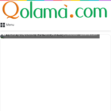
Menu
Kepala dp3ap2kb NTB, Hj. Putu Selly Andayani/foto : Qolama.com