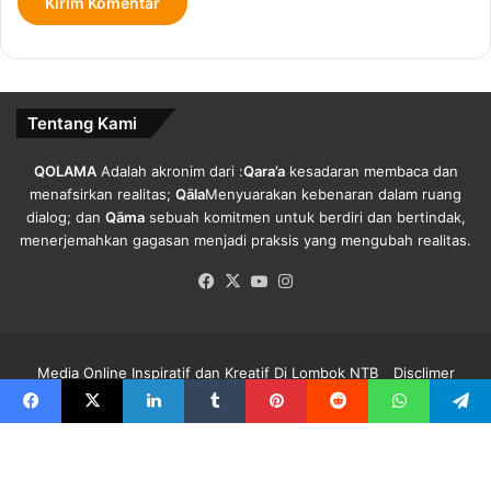
a
i
p
M
I
e
k
m
a
u
Tentang Kami
n
t
.
u
s
QOLAMA
Adalah akronim dari :
Qara’a
kesadaran membaca dan
P
menafsirkan realitas;
Qāla
Menyuarakan kebenaran dalam ruang
e
dialog; dan
Qāma
sebuah komitmen untuk berdiri dan bertindak,
n
menerjemahkan gagasan menjadi praksis yang mengubah realitas.
u
Facebook
X
YouTube
Instagram
l
a
r
a
Media Online Inspiratif dan Kreatif Di Lombok NTB
Disclimer
n
C
Redaksi Qolama
Kode Etik
Pedoman Media Siber
Info Iklan
Facebook
X
LinkedIn
Tumblr
Pinterest
Reddit
WhatsApp
Telegra
o
v
Facebook
X
YouTube
Instagram
i