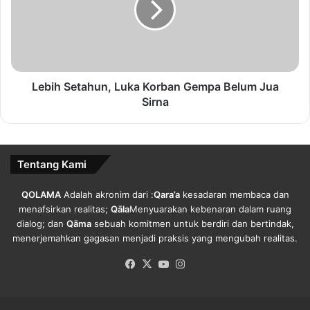
paham Radikal seperti ini.
a
h
n
S
“Cukuplah kekerasan dan bom-boman itu menjadi
J
e
keseharian masyarakat Timur Tengah, Indonesia jangan”,
a
t
d
a
tutupnya.
i
h
Lebih Setahun, Luka Korban Gempa Belum Jua
R
u
Sirna
u
n
j
Copy URL
,
u
L
k
u
Tentang Kami
a
k
n
a
QOLAMA
Adalah akronim dari :
Qara’a
kesadaran membaca dan
S
K
menafsirkan realitas;
Qāla
Menyuarakan kebenaran dalam ruang
t
o
dialog; dan
Qāma
sebuah komitmen untuk berdiri dan bertindak,
a
r
menerjemahkan gagasan menjadi praksis yang mengubah realitas.
n
b
d
a
Facebook
X
YouTube
Instagram
a
n
r
G
W
e