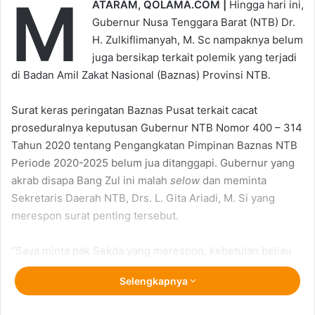
M
ATARAM, QOLAMA.COM |
Hingga hari ini,
Gubernur Nusa Tenggara Barat (NTB) Dr.
H. Zulkiflimanyah, M. Sc nampaknya belum
juga bersikap terkait polemik yang terjadi
di Badan Amil Zakat Nasional (Baznas) Provinsi NTB.
Surat keras peringatan Baznas Pusat terkait cacat
proseduralnya keputusan Gubernur NTB Nomor 400 – 314
Tahun 2020 tentang Pengangkatan Pimpinan Baznas NTB
Periode 2020-2025 belum jua ditanggapi. Gubernur yang
akrab disapa Bang Zul ini malah
selow
dan meminta
Sekretaris Daerah NTB, Drs. L. Gita Ariadi, M. Si yang
merespon surat penting tersebut.
“Saya minta pak Sekda yang merespon, kebetulan beliau
juga pansel di Provinsi” Jawabnya singkat, Ahad
Selengkapnya
(26/4/2020) lalu.