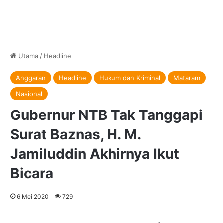
Utama
/
Headline
Anggaran
Headline
Hukum dan Kriminal
Mataram
Nasional
Gubernur NTB Tak Tanggapi
Surat Baznas, H. M.
Jamiluddin Akhirnya Ikut
Bicara
6 Mei 2020
729