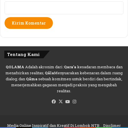
n
d
a
a
n
k
P
N
e
g
m
a
i
r
l
a
u
n
Tentang Kami
D
g
i
B
N
u
QOLAMA
Adalah akronim dari :
Qara’a
kesadaran membaca dan
T
a
menafsirkan realitas;
Qāla
Menyuarakan kebenaran dalam ruang
B
t
dialog; dan
Qāma
sebuah komitmen untuk berdiri dan bertindak,
T
menerjemahkan gagasan menjadi praksis yang mengubah
a
realitas.
r
Facebook
X
YouTube
Instagram
g
e
t
.
Media Online Inspiratif dan Kreatif Di Lombok NTB
Disclimer