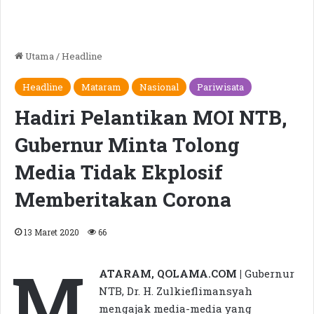
Utama
/
Headline
Headline
Mataram
Nasional
Pariwisata
Hadiri Pelantikan MOI NTB,
Gubernur Minta Tolong
Media Tidak Ekplosif
Memberitakan Corona
13 Maret 2020
66
M
ATARAM, QOLAMA.COM |
Gubernur
NTB, Dr. H. Zulkieflimansyah
mengajak media-media yang