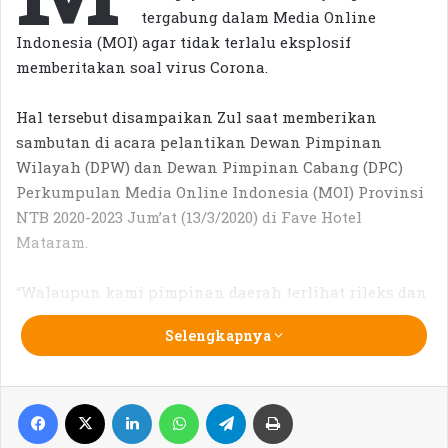
tergabung dalam Media Online
Indonesia (MOI) agar tidak terlalu eksplosif
memberitakan soal virus Corona.
Hal tersebut disampaikan Zul saat memberikan
sambutan di acara pelantikan Dewan Pimpinan
Wilayah (DPW) dan Dewan Pimpinan Cabang (DPC)
Perkumpulan Media Online Indonesia (MOI) Provinsi
NTB 2020-2023 Jum’at (13/3/2020) di Fave Hotel
Mataram.
“Walaupun kami pimpinan daerah terlihat rileks dan
santai mengatasi wabah Corona, tetapi kami bekerja
Selengkapnya
sangat serius menangani wabah ini” Kata Zul.
Terlebih NTB sebagai daerah wisata, pemberitaan soal
Facebook
X
LinkedIn
WhatsApp
Telegram
Print
yang terlampau eksplosif tentang wabah corona bisa
berdampak negatif bagi perkembangan pariwisata di