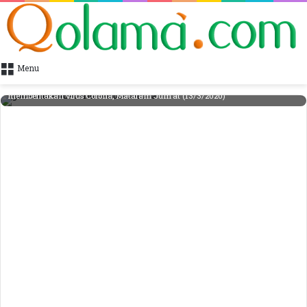
Menu
Gubernur NTB Dr. Zulkiflimansyah Mengajak Media tidak terlalu Eksplosif
memberitakan virus Corona, Mataram Jum'at (13/3/2020)