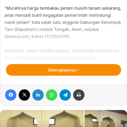
“Murahnya harga tembakau petani musim tanam sekarang,
jelas menjadi bukti kegagalan pemerintah melindungi
nasib petani” kata salah satu anggota Gabungan Kelompok
Tani (Gapoktan) Lombok Tengah, Awan, kepada
Qolama.com, Kamis (17/10/2019).
Dikatakan, dalam kondisi apapun, pemerintah semestinya
bisa melindungi petani, baik melalui kebijakan
diberlakukan, maupun dengan melakukan intervensi
Selengkapnya
langsung kepada perusahaan yang membeli.
Intervensi bisa dilakukan, dengan meminta perusahaan
Facebook
X
LinkedIn
WhatsApp
Telegram
Print
membeli tembakau petani dengan harga yang layak. Kalau
perusahaan tidak mau, izin bisa dievaluasi bahkan bisa
dicabut, kalau keberadaannya tidak bisa mengakomodir
kesejahteraan petani.