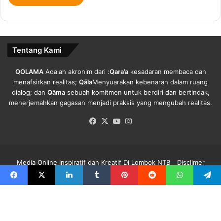
Tentang Kami
QOLAMA
Adalah akronim dari :
Qara’a
kesadaran membaca dan
menafsirkan realitas;
Qāla
Menyuarakan kebenaran dalam ruang
dialog; dan
Qāma
sebuah komitmen untuk berdiri dan bertindak,
menerjemahkan gagasan menjadi praksis yang mengubah realitas.
Facebook
X
YouTube
Instagram
Media Online Inspiratif dan Kreatif Di Lombok NTB
Disclimer
Redaksi Qolama
Kode Etik
Pedoman Media Siber
Info Iklan
Facebook
X
LinkedIn
Tumblr
Pinterest
Reddit
WhatsApp
Telegram
Facebook
X
YouTube
Instagram