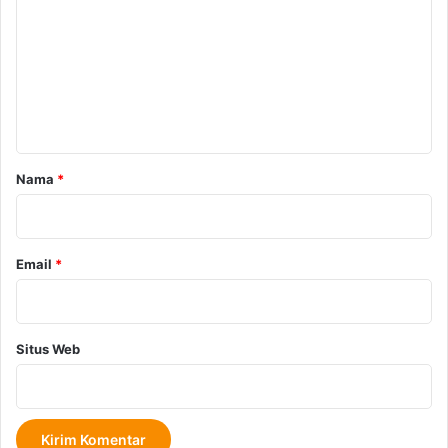
Copy URL
m
e
n
t
a
r
Nama
*
*
Email
*
Situs Web