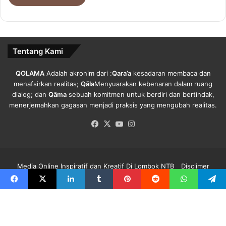
u
d
i
N
Tentang Kami
T
B
QOLAMA
Adalah akronim dari :
Qara’a
kesadaran membaca dan
menafsirkan realitas;
Qāla
Menyuarakan kebenaran dalam ruang
dialog; dan
Qāma
sebuah komitmen untuk berdiri dan bertindak,
menerjemahkan gagasan menjadi praksis yang mengubah realitas.
Facebook
X
YouTube
Instagram
Media Online Inspiratif dan Kreatif Di Lombok NTB
Disclimer
Redaksi Qolama
Kode Etik
Pedoman Media Siber
Info Iklan
Facebook
X
LinkedIn
Tumblr
Pinterest
Reddit
WhatsApp
Telegra
Facebook
X
YouTube
Instagram