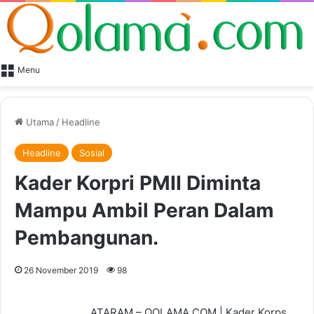
Menu
Utama
/
Headline
Headline
Sosial
Kader Korpri PMII Diminta
Mampu Ambil Peran Dalam
Pembangunan.
26 November 2019
98
ATARAM – QOLAMA.COM | Kader Korps