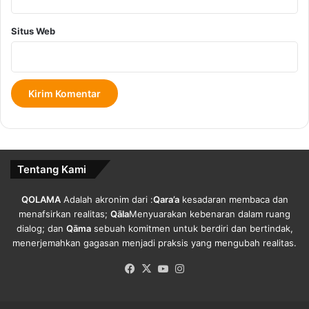
k
s
B
a
Situs Web
a
t
g
a
i
U
P
n
a
t
r
u
i
k
w
G
i
a
Tentang Kami
s
e
a
t
t
W
QOLAMA
Adalah akronim dari :
Qara’a
kesadaran membaca dan
a
i
menafsirkan realitas;
Qāla
Menyuarakan kebenaran dalam ruang
K
s
dialog; dan
Qāma
sebuah komitmen untuk berdiri dan bertindak,
E
a
menerjemahkan gagasan menjadi praksis yang mengubah realitas.
K
t
Facebook
X
YouTube
Instagram
M
a
a
w
n
a