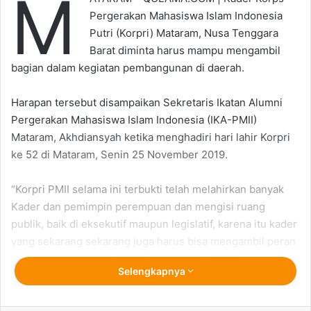
M
Pergerakan Mahasiswa Islam Indonesia
Putri (Korpri) Mataram, Nusa Tenggara
Barat diminta harus mampu mengambil
bagian dalam kegiatan pembangunan di daerah.
Harapan tersebut disampaikan Sekretaris Ikatan Alumni
Pergerakan Mahasiswa Islam Indonesia (IKA-PMII)
Mataram, Akhdiansyah ketika menghadiri hari lahir Korpri
ke 52 di Mataram, Senin 25 November 2019.
“Korpri PMII selama ini terbukti telah melahirkan banyak
Kader dan pemimpin perempuan dan mengisi ruang
publik, baik di eksekutif maupun legislatif, karena itu kader
yang sekarang sekarang juga harus bisa mengambil peran
dalam pembangunan” kata Sekretaris Wilayah DPW PKB
Selengkapnya
NTB tersebut.
Ia pun mengingatka kepada pengurus dan kader muda