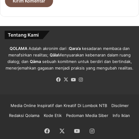
t
a
a
n
n
d
.
a
T
Tentang Kami
a
n
g
QOLAMA
Adalah akronim dari :
Qara’a
kesadaran membaca dan
a
menafsirkan realitas;
Qāla
Menyuarakan kebenaran dalam ruang
n
dialog; dan
Qāma
sebuah komitmen untuk berdiri dan bertindak,
M
menerjemahkan gagasan menjadi praksis yang mengubah realitas.
o
Facebook
X
YouTube
Instagram
U
Media Online Inspiratif dan Kreatif Di Lombok NTB
Disclimer
Redaksi Qolama
Kode Etik
Pedoman Media Siber
Info Iklan
Facebook
X
YouTube
Instagram