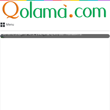
Menu
Ketua Komisi Pengawas Persaingan Usaha (KPPU), Kurnia Toha (kanan)
bertemu Gubernur NTB, Zulkiflimansyah/foto : HumasNTB.