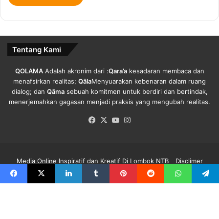
g
Tentang Kami
QOLAMA
Adalah akronim dari :
Qara’a
kesadaran membaca dan
menafsirkan realitas;
Qāla
Menyuarakan kebenaran dalam ruang
dialog; dan
Qāma
sebuah komitmen untuk berdiri dan bertindak,
menerjemahkan gagasan menjadi praksis yang mengubah realitas.
Facebook
X
YouTube
Instagram
Media Online Inspiratif dan Kreatif Di Lombok NTB
Disclimer
Redaksi Qolama
Kode Etik
Pedoman Media Siber
Info Iklan
Facebook
X
LinkedIn
Tumblr
Pinterest
Reddit
WhatsApp
Telegra
Facebook
X
YouTube
Instagram