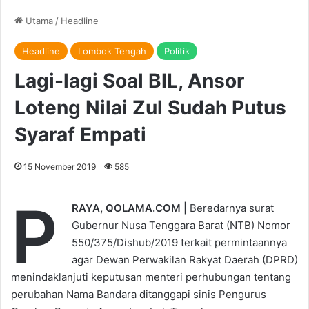
Utama
/
Headline
Headline
Lombok Tengah
Politik
Lagi-lagi Soal BIL, Ansor
Loteng Nilai Zul Sudah Putus
Syaraf Empati
15 November 2019
585
P
RAYA, QOLAMA.COM |
Beredarnya surat
Gubernur Nusa Tenggara Barat (NTB) Nomor
550/375/Dishub/2019 terkait permintaannya
agar Dewan Perwakilan Rakyat Daerah (DPRD)
menindaklanjuti keputusan menteri perhubungan tentang
perubahan Nama Bandara ditanggapi sinis Pengurus