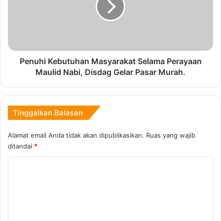
n
h
Copy URL
d
i
u
K
r
e
J
b
i
u
Penuhi Kebutuhan Masyarakat Selama Perayaan
k
t
Maulid Nabi, Disdag Gelar Pasar Murah.
a
u
P
h
e
a
m
n
Tinggalkan Balasan
e
M
k
a
Alamat email Anda tidak akan dipublikasikan.
Ruas yang wajib
a
s
ditandai
*
r
y
a
a
K
n
r
o
D
a
m
e
k
s
a
e
a
t