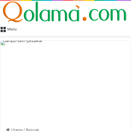
Menu
Utama
/
Bejorak