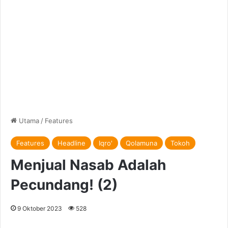
Utama
/
Features
Features
Headline
Iqro'
Qolamuna
Tokoh
Menjual Nasab Adalah
Pecundang! (2)
9 Oktober 2023
528