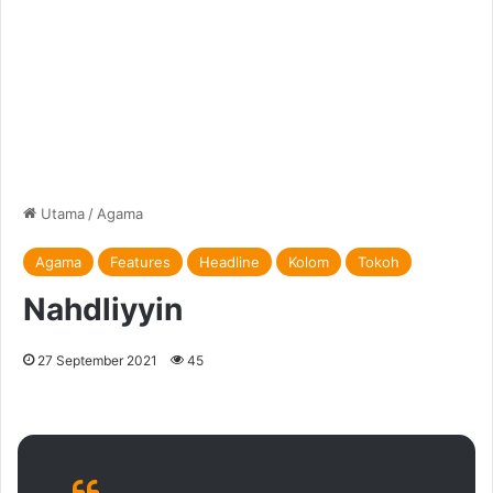
Utama
/
Agama
Agama
Features
Headline
Kolom
Tokoh
Nahdliyyin
27 September 2021
45