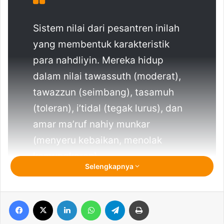
Sistem nilai dari pesantren inilah
yang membentuk karakteristik
para nahdliyin. Mereka hidup
dalam nilai tawassuth (moderat),
tawazzun (seimbang), tasamuh
(toleran), i’tidal (tegak lurus), dan
amar ma’ruf nahiy munkar
(menyeru kebaikan, menolak
kemungkaran).
Selengkapnya
Alissa Wahid
Facebook
X
LinkedIn
WhatsApp
Telegram
Print
ri-hari ini, Pengurus Besar Nahdlatul