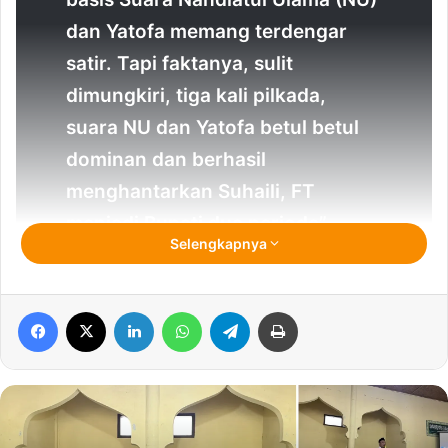
dan Yatofa memang terdengar
satir. Tapi faktanya, sulit
dimungkiri, tiga kali pilkada,
suara NU dan Yatofa betul betul
dominan dan berhasil
menghantarkan Suhaili, FT
menjadi Bupati dua periode”
Selengkapnya
EDITORIAL QOLAMUNA
S
Facebook
X
LinkedIn
WhatsApp
Telegram
Print
e
tiap jelang Pilkada, Politik Lombok
Tengah memang paling menarik
dibincang. Klaim Lombok Tengah
sebagai basis Suara Nahdlatul Ulama
(NU) dan Yatofa memang terdengar satir. Tapi faktanya,