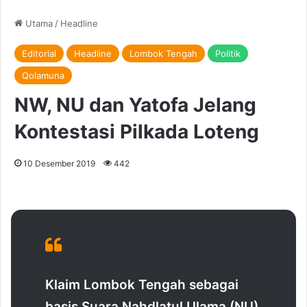
Utama
/
Headline
Editorial
Headline
Lombok Tengah
Politik
Qolamuna
NW, NU dan Yatofa Jelang
Kontestasi Pilkada Loteng
10 Desember 2019
442
Klaim Lombok Tengah sebagai
basis Suara Nahdlatul Ulama (NU)