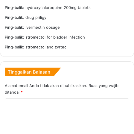
e
,
Ping-balik:
hydroxychloroquine 200mg tablets
n
P
y
e
Ping-balik:
drug priligy
e
m
Ping-balik:
ivermectin dosage
m
k
p
o
Ping-balik:
stromectol for bladder infection
r
t
Ping-balik:
stromectol and zyrtec
o
M
t
a
a
t
n
a
Tinggalkan Balasan
D
r
i
a
Alamat email Anda tidak akan dipublikasikan.
Ruas yang wajib
s
m
i
ditandai
*
B
n
e
K
f
r
e
l
o
k
a
m
t
k
a
e
u