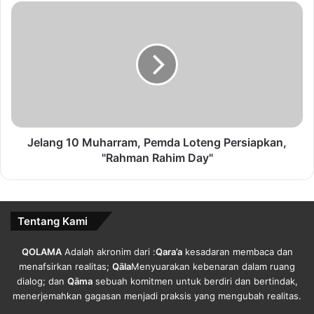
Jelang
10
Muharram,
Pemda
Loteng
Persiapkan,
"Rahman
Rahim
Day"
Jelang 10 Muharram, Pemda Loteng Persiapkan,
"Rahman Rahim Day"
Tentang Kami
QOLAMA
Adalah akronim dari :
Qara’a
kesadaran membaca dan
menafsirkan realitas;
Qāla
Menyuarakan kebenaran dalam ruang
dialog; dan
Qāma
sebuah komitmen untuk berdiri dan bertindak,
menerjemahkan gagasan menjadi praksis yang mengubah realitas.