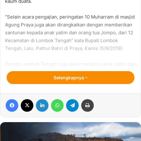
kaum duafa.
“Selain acara pengajian, peringatan 10 Muharram di masjid
Agung Praya juga akan dirangkaikan dengan memberikan
santunan kepada anak yatim dan orang tua Jompo, dari 12
Kecamatan di Lombok Tengah” kata Bupati Lombok
Tengah, Lalu. Pathul Bahri di Praya, Kamis (5/9/2019).
Pemda Lombok Tengah juga akan menjamu anak yatim dan
orang tua jompo dengan berbuka bersama dengan cara
Selengkapnya
begibung.
Pathul juga mengajak kepada segenap elemen masyarakat
Facebook
X
LinkedIn
WhatsApp
Telegram
Print
yang berkemampuan agar menyisihkan sebagian harta
dimiliki untuk diberikan kepada anak yatim dan kaum
duafa, sebagai wujud saling bantu membantu agar semua
umat Islam merasakan kemakmuran bersama.