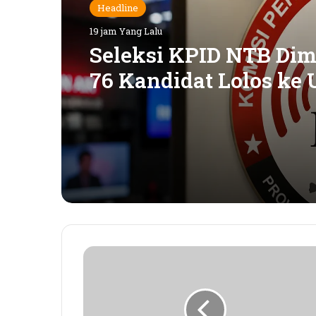
Headline
19 jam Yang Lalu
Seleksi KPID NTB Dimu
76 Kandidat Lolos ke 
Kompetensi
K
M
A
I
n