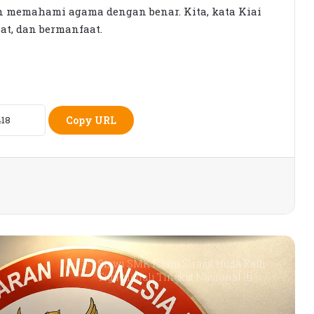
KPK Periksa Sumiatun, Dugaan
an memahami agama dengan benar. Kita, kata Kiai
Kasus Tambang Emas Sekotong
at, dan bermanfaat.
Rumah Bertingkat Dapat Beras,
Warga Miskin Tak Dapat PKH:
Hadrian Irfani Sebut Bantuan “Salah
Kamar”
Copy URL
Dorong Koperasi Sebagai Penggerak
Ekonomi Masyarakat
Petani Berharap Harga Tembakau
Tahun Ini Bisa Lebih
Menguntungkan
Siswi SMK Islam Sirajul Huda Raih
Tiga Medali Tingkat Nasional di
Ajang ATHENA 2026 MAPRESNAS