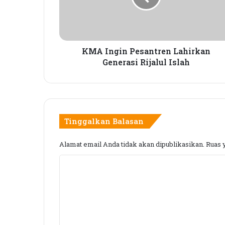
g
i
n
P
e
KMA Ingin Pesantren Lahirkan
s
Generasi Rijalul Islah
a
n
t
r
e
Tinggalkan Balasan
n
L
Alamat email Anda tidak akan dipublikasikan.
Ruas 
a
h
K
i
r
o
k
m
a
e
n
G
n