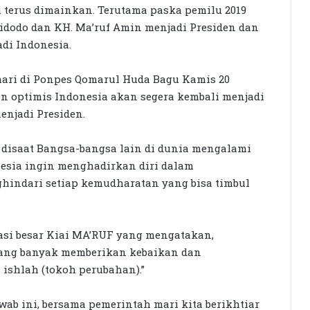
i terus dimainkan. Terutama paska pemilu 2019
idodo dan KH. Ma’ruf Amin menjadi Presiden dan
di Indonesia.
ari di Ponpes Qomarul Huda Bagu Kamis 20
in optimis Indonesia akan segera kembali menjadi
enjadi Presiden.
, disaat Bangsa-bangsa lain di dunia mengalami
nesia ingin menghadirkan diri dalam
hindari setiap kemudharatan yang bisa timbul
arasi besar Kiai MA’RUF yang mengatakan,
ang banyak memberikan kebaikan dan
Seleksi KPID NTB Dimulai: 76
 ishlah (tokoh perubahan).”
Kandidat Lolos ke Uji Kompetensi
ab ini, bersama pemerintah mari kita berikhtiar