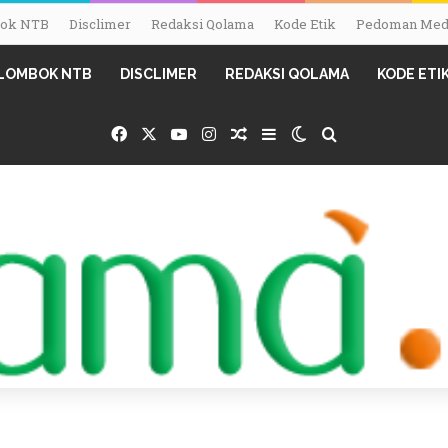
mbok NTB
Disclimer
Redaksi Qolama
Kode Etik
Pedoman Medi
I LOMBOK NTB
DISCLIMER
REDAKSI QOLAMA
KODE ETI
Facebook
X
YouTube
Instagram
Random Article
Sidebar
Switch skin
Search for