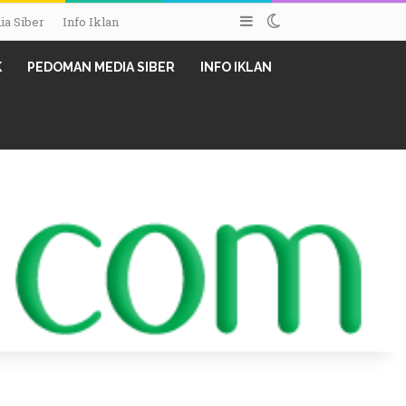
Sidebar
Switch skin
a Siber
Info Iklan
K
PEDOMAN MEDIA SIBER
INFO IKLAN