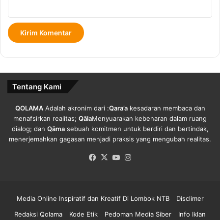
1
0
P
a
s
i
e
n
Tentang Kami
M
a
s
QOLAMA
Adalah akronim dari :
Qara’a
kesadaran membaca dan
i
menafsirkan realitas;
Qāla
Menyuarakan kebenaran dalam ruang
h
dialog; dan
Qāma
sebuah komitmen untuk berdiri dan bertindak,
R
menerjemahkan gagasan menjadi praksis yang mengubah realitas.
a
Facebook
X
YouTube
Instagram
w
a
t
d
Media Online Inspiratif dan Kreatif Di Lombok NTB
Disclimer
i
R
Redaksi Qolama
Kode Etik
Pedoman Media Siber
Info Iklan