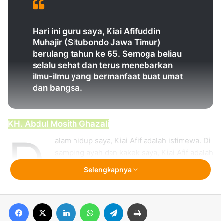
Hari ini guru saya, Kiai Afifuddin
Muhajir (Situbondo Jawa Timur)
berulang tahun ke 65. Semoga beliau
selalu sehat dan terus menebarkan
ilmu-ilmu yang bermanfaat buat umat
dan bangsa.
KH. Abdul Mosith Ghazali
D
alam hidup saya, Kiai Afif adalah istimewa. Di
samping ayah dan kakek saya, Kiai Afif adalah
guru yang terlibat dalam formasi
Selengkapnya
pembentukan intelektualitas saya sejak awal.
Beliau praktis tanpa jeda terus membersamai saya secara
keilmuan dari dulu hingga sekarang.
Facebook
X
LinkedIn
WhatsApp
Telegram
Print