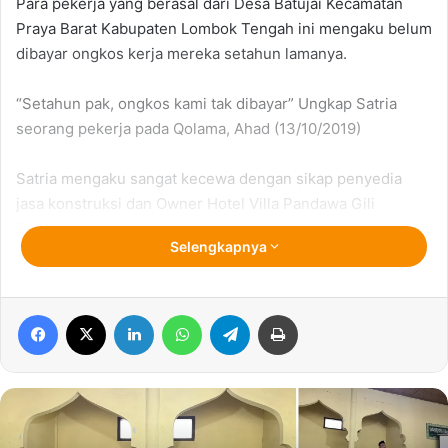
Para pekerja yang berasal dari Desa Batujai Kecamatan
Praya Barat Kabupaten Lombok Tengah ini mengaku belum
dibayar ongkos kerja mereka setahun lamanya.
“Setahun pak, ongkos kami tak dibayar” Ungkap Satria
seorang pekerja pada Qolama, Ahad (13/10/2019)
Satria mengaku sangat kecewa dengan sikap penyedia
jasa konstruksi dan Owner Hotel Villa Pandawa Gili
Trawangan Lombok yang hingga kini tidak melunasi upah
Selengkapnya
kerja dirinya dan teman-temannya.
“Full Deck Hotel sendiri dimulai pengerjaannya pada
Facebook
X
LinkedIn
WhatsApp
Telegram
Print
Oktober sampai Desember 2018 dengan kesepakatan
harga upah 35 juta menggunakan sistem borong”
Ceritanya sembari mengusap wajahnya yang terlihat lelah.
Dijelaskan Satria, Penyedia jasa konstruksi atau