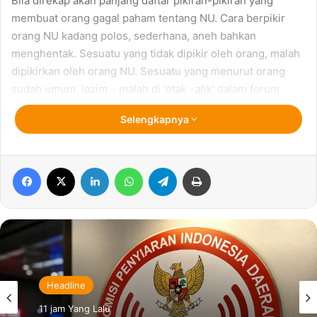
Bila direkap akan panjang daftar pikiran-pikiran yang
membuat orang gagal paham tentang NU. Cara berpikir
orang NU kadang polos, sederhana, aneh bahkan
menghentak. Sesuatu yang tidak dipikir oleh orang, malah
dipikirkan oleh orang NU. Sesuatu yang menurut orang
sudah umum, lazim – malah di ‘otak -atik’ dalam forum
Bathsul Masail NU.
Selengkapnya
Kalau mau melihat cepat cara berpikir orang NU itu, lihat
lah cara berpikir seorang Gus Dur. Pernyataannya kerap
Facebook
X
LinkedIn
WhatsApp
Telegram
Print
kali menghebohkan tapi punya dalil & argumentasi yang
kuat. Mulai “Assalamualaikum” boleh diganti dengan
ungkapan, “Selamat Pagi”. “Tuhan tidak perlu dibela” yang
perlu dibela itu orang-orang lemah dan lain-lain.
Pada Munas NU di Banjar, Jawa Barat kyai-kyai NU
mengeluarkan rekomendasi hasil Bathsul Masail untuk
Headline
tidak menggunakan istilah kafir boleh pada orang non
11 jam Yang Lalu