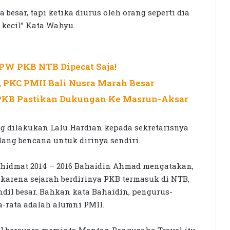
esar, tapi ketika diurus oleh orang seperti dia
 kecil” Kata Wahyu.
DPW PKB NTB Dipecat Saja!
 PKC PMII Bali Nusra Marah Besar
 PKB Pastikan Dukungan Ke Masrun-Aksar
 dilakukan Lalu Hardian kepada sekretarisnya
ang bencana untuk dirinya sendiri.
Khidmat 2014 – 2016 Bahaidin Ahmad mengatakan,
karena sejarah berdirinya PKB termasuk di NTB,
ndil besar. Bahkan kata Bahaidin, pengurus-
a-rata adalah alumni PMII.
II bersuara meminta Mantan Pengusaha Travel itu