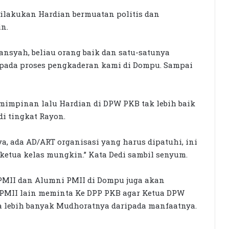
ilakukan Hardian bermuatan politis dan
in.
ansyah, beliau orang baik dan satu-satunya
 pada proses pengkaderan kami di Dompu. Sampai
Seleksi KPID NTB Dimulai: 76
Kandidat Lolos ke Uji Kompetensi
mimpinan lalu Hardian di DPW PKB tak lebih baik
i tingkat Rayon.
KPK Periksa Sumiatun, Dugaan
, ada AD/ART organisasi yang harus dipatuhi, ini
Kasus Tambang Emas Sekotong
i ketua kelas mungkin.” Kata Dedi sambil senyum.
Rumah Bertingkat Dapat Beras,
s PMII dan Alumni PMII di Dompu juga akan
Warga Miskin Tak Dapat PKH:
 PMII lain meminta Ke DPP PKB agar Ketua DPW
Hadrian Irfani Sebut Bantuan “Salah
a lebih banyak Mudhoratnya daripada manfaatnya.
Kamar”
Dorong Koperasi Sebagai Penggerak