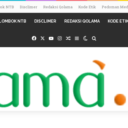
mbok NTB
Disclimer
Redaksi Qolama
Kode Etik
Pedoman Medi
I LOMBOK NTB
DISCLIMER
REDAKSI QOLAMA
KODE ETI
Facebook
X
YouTube
Instagram
Random Article
Sidebar
Switch skin
Search for