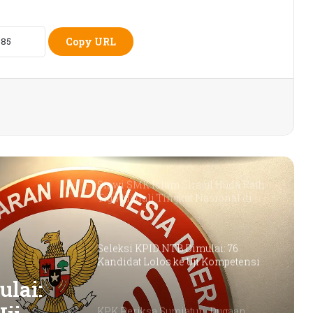
Ekonomi Masyarakat
Copy URL
Petani Berharap Harga Tembakau
Tahun Ini Bisa Lebih
Menguntungkan
Siswi SMK Islam Sirajul Huda Raih
Tiga Medali Tingkat Nasional di
Ajang ATHENA 2026 MAPRESNAS
Seleksi KPID NTB Dimulai: 76
Kandidat Lolos ke Uji Kompetensi
KPK Periksa Sumiatun, Dugaan
Kasus Tambang Emas Sekotong
,
Rumah Bertingkat Dapat Beras,