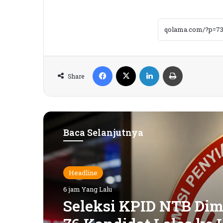
Facebook
X
LinkedIn
Print
Share
Baca Selanjutnya
Features
Headline
2 hari Yang Lalu
6 jam Yang Lalu
KPK Periksa Sumiatun