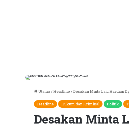
Utama
/
Headline
/
Desakan Minta Lalu Hardian D
Headline
Hukum dan Kriminal
Politik
T
Desakan Minta L