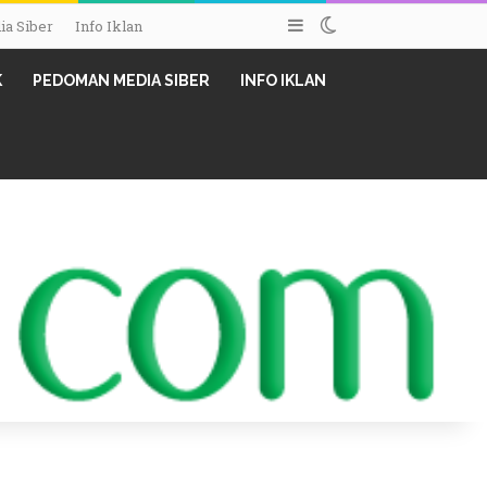
Sidebar
Switch skin
a Siber
Info Iklan
K
PEDOMAN MEDIA SIBER
INFO IKLAN