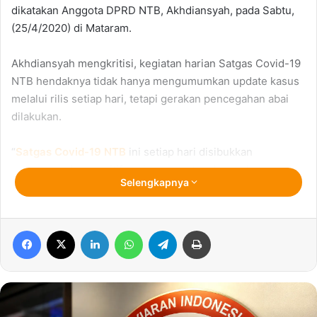
dikatakan Anggota DPRD NTB, Akhdiansyah, pada Sabtu,
(25/4/2020) di Mataram.
Akhdiansyah mengkritisi, kegiatan harian Satgas Covid-19
NTB hendaknya tidak hanya mengumumkan update kasus
melalui rilis setiap hari, tetapi gerakan pencegahan abai
dilakukan.
“
Satgas Covid-19 NTB
ini setiap hari disibukkan
mengumumkan positif covid, sementara langkah
Selengkapnya
pencegahan masih sangat minim” Ujar Sekretaris Fraksi
PKB DPRD NTB ini kepada Qolama, Minggu 26 April 2020.
Facebook
X
LinkedIn
WhatsApp
Telegram
Print
Padahal menurutnya, langkah pencegahan jauh lebih
penting karena dengan terus bertambahnya kasus
menunjukkan rantai penularan Covid 19 tidak terbendung.
“Kemajuan apa yang dilakukan Satgas selama ini, harusnya