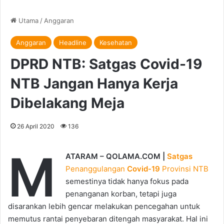
Utama
/
Anggaran
Anggaran
Headline
Kesehatan
DPRD NTB: Satgas Covid-19
NTB Jangan Hanya Kerja
Dibelakang Meja
26 April 2020
136
M
ATARAM – QOLAMA.COM |
Satgas
Penanggulangan
Covid-19
Provinsi NTB
semestinya tidak hanya fokus pada
penanganan korban, tetapi juga
disarankan lebih gencar melakukan pencegahan untuk
memutus rantai penyebaran ditengah masyarakat. Hal ini