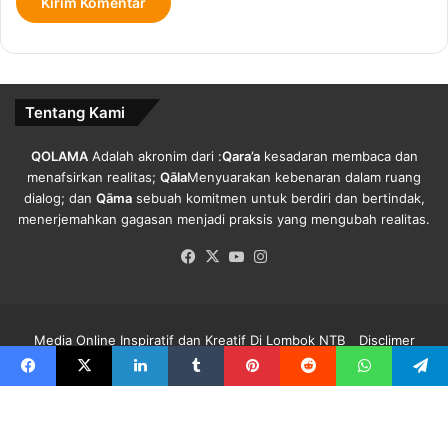
a
s
m
e
n
g
e
Tentang Kami
r
R
o
QOLAMA
Adalah akronim dari :
Qara’a
kesadaran membaca dan
o
menafsirkan realitas;
Qāla
Menyuarakan kebenaran dalam ruang
m
dialog; dan
Qāma
sebuah komitmen untuk berdiri dan bertindak,
menerjemahkan gagasan menjadi praksis yang mengubah realitas.
Facebook
X
YouTube
Instagram
Media Online Inspiratif dan Kreatif Di Lombok NTB
Disclimer
Redaksi Qolama
Kode Etik
Pedoman Media Siber
Info Iklan
Facebook
X
LinkedIn
Tumblr
Pinterest
Reddit
WhatsApp
Telegra
Facebook
X
YouTube
Instagram