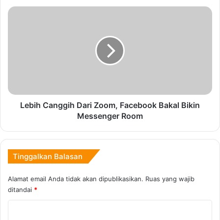
l
P
L
P
e
S
b
Copy URL
a
i
s
h
a
C
r
a
P
n
u
g
s
g
Lebih Canggih Dari Zoom, Facebook Bakal Bikin
a
i
Messenger Room
t
h
-
D
P
a
u
r
Tinggalkan Balasan
s
i
a
Z
Alamat email Anda tidak akan dipublikasikan.
Ruas yang wajib
t
o
ditandai
*
K
o
e
m
K
r
,