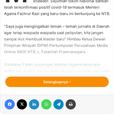
khawatir. Sejumlah tokoh nasional bahkan
telah terkonfirmasi positif covid-19 termasuk Menteri
Agama Fachrul Razi yang baru-baru ini berkunjung ke NTB
“Saya juga mengingatkan teman – teman jurnalis di Daerah
agar tetap waspada waspada saat peliputan, kita jangan
sampai ikut membuat klaster baru” Himbau Ketua Dewan
Pimpinan Wilayah (DPW) Perkumpulan Perusahaan Media
Online (MOI) NTB, L. Fatahilah Prawiranegara.
Dikatakan Fatah, kunjungan Menteri Agama beberapa
waktu lalu di NTB dan bertemu dengan sejumlah wartawan
patut dikhawatirkan dan butuh penanganan cepat
Selengkapnya
“Siapa tau teman-teman wartawan ada yang sudah
wawancara dan lainnya, saya sarankan segera tes Swab
Facebook
X
LinkedIn
WhatsApp
Telegram
Print
agar dapat dipotong penyebarannya” tambah ketua DPW
MOI NTB.