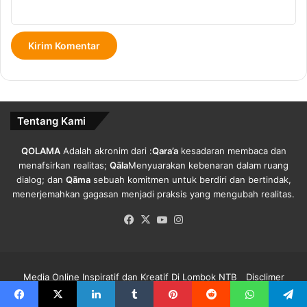
D
m
i
l
N
a
T
h
B
T
o
k
o
Tentang Kami
h
P
a
QOLAMA
Adalah akronim dari :
Qara’a
kesadaran membaca dan
s
menafsirkan realitas;
Qāla
Menyuarakan kebenaran dalam ruang
k
dialog; dan
Qāma
sebuah komitmen untuk berdiri dan bertindak,
a
menerjemahkan gagasan menjadi praksis yang mengubah realitas.
K
Facebook
X
YouTube
Instagram
u
n
j
u
Media Online Inspiratif dan Kreatif Di Lombok NTB
Disclimer
n
g
Redaksi Qolama
Kode Etik
Pedoman Media Siber
Info Iklan