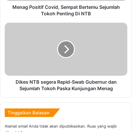
i
t
Menag Positif Covid, Sempat Bertemu Sejumlah
i
Tokoh Penting Di NTB
f
C
D
o
i
v
k
i
e
d
s
,
N
S
T
e
B
m
s
p
e
Dikes NTB segera Rapid-Swab Gubernur dan
a
g
Sejumlah Tokoh Paska Kunjungan Menag
t
e
B
r
e
a
r
R
Tinggalkan Balasan
t
a
e
p
Alamat email Anda tidak akan dipublikasikan.
Ruas yang wajib
m
i