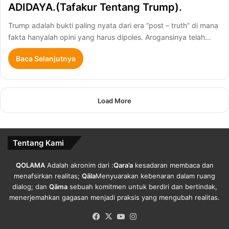
ADIDAYA.(Tafakur Tentang Trump).
Trump adalah bukti paling nyata dari era “post – truth” di mana
fakta hanyalah opini yang harus dipoles. Arogansinya telah…
Baca Selanjutnya
Load More
Tentang Kami
QOLAMA
Adalah akronim dari :
Qara’a
kesadaran membaca dan
menafsirkan realitas;
Qāla
Menyuarakan kebenaran dalam ruang
dialog; dan
Qāma
sebuah komitmen untuk berdiri dan bertindak,
menerjemahkan gagasan menjadi praksis yang mengubah realitas.
Facebook
X
YouTube
Instagram