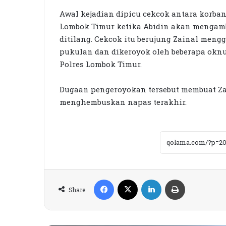
Awal kejadian dipicu cekcok antara korban
Lombok Timur ketika Abidin akan mengambi
ditilang. Cekcok itu berujung Zainal menggi
pukulan dan dikeroyok oleh beberapa oknu
Polres Lombok Timur.
Dugaan pengeroyokan tersebut membuat Za
menghembuskan napas terakhir.
Facebook
X
LinkedIn
Print
Share