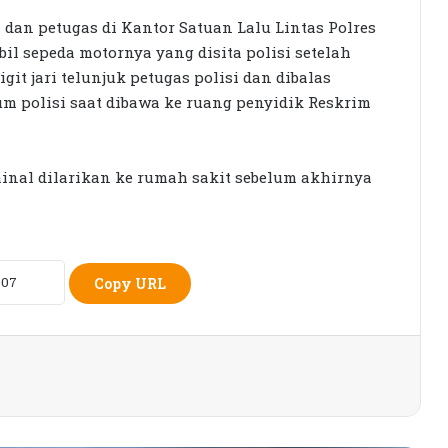
 dan petugas di Kantor Satuan Lalu Lintas Polres
l sepeda motornya yang disita polisi setelah
Rumah Bertingkat Dapat Beras,
git jari telunjuk petugas polisi dan dibalas
Warga Miskin Tak Dapat PKH:
Hadrian Irfani Sebut Bantuan “Salah
m polisi saat dibawa ke ruang penyidik Reskrim
Kamar”
Dorong Koperasi Sebagai Penggerak
Ekonomi Masyarakat
inal dilarikan ke rumah sakit sebelum akhirnya
Petani Berharap Harga Tembakau
Tahun Ini Bisa Lebih
Menguntungkan
Copy URL
16 Kepala Daerah Terjaring OTT KPK
2025–2026
Seleksi KPID NTB Dimulai: 76
Kandidat Lolos ke Uji Kompetensi