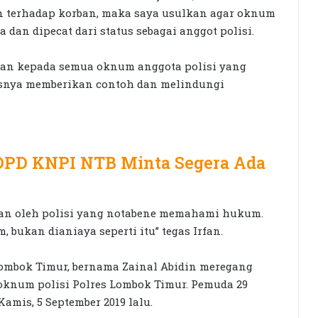
 terhadap korban, maka saya usulkan agar oknum
 dan dipecat dari status sebagai anggot polisi.
uman kepada semua oknum anggota polisi yang
rusnya memberikan contoh dan melindungi
 DPD KNPI NTB Minta Segera Ada
ukan oleh polisi yang notabene memahami hukum.
bukan dianiaya seperti itu” tegas Irfan.
ombok Timur, bernama Zainal Abidin meregang
oknum polisi Polres Lombok Timur. Pemuda 29
KPK Periksa Sumiatun, Dugaan
Kamis, 5 September 2019 lalu.
Kasus Tambang Emas Sekotong