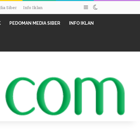
Sidebar
Switch skin
ia Siber
Info Iklan
K
PEDOMAN MEDIA SIBER
INFO IKLAN