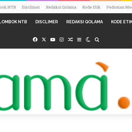
ombok NTB
Disclimer
Redaksi Qolama
Kode Etik
Pedoman Med
I LOMBOK NTB
DISCLIMER
REDAKSI QOLAMA
KODE ETI
Facebook
X
YouTube
Instagram
Random Article
Sidebar
Switch skin
Search for