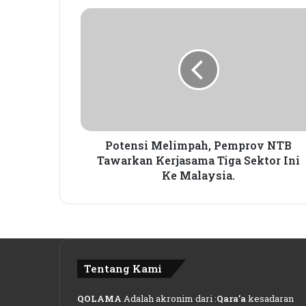
P
o
t
e
n
s
i
M
e
l
Potensi Melimpah, Pemprov NTB
i
Tawarkan Kerjasama Tiga Sektor Ini
m
Ke Malaysia.
p
a
h
,
P
e
Tentang Kami
m
p
QOLAMA
Adalah akronim dari :
Qara’a
kesadaran
r