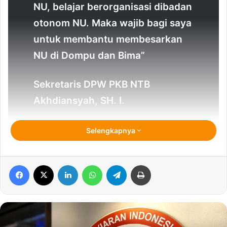
NU, belajar berorganisasi dibadan
otonom NU. Maka wajib bagi saya
untuk membantu membesarkan
NU di Dompu dan Bima”
Sekretaris DPW PKB NTB
Akhdiansyah, SH. I.
Selengkapnya
D
OMPU, QOLAMA.COM |
Agenda reses
selaku anggota DPRD Propinsi NTB Dapil V
Facebook
X
benar-benar dimanfaatkan oleh Akhdiansyah,
LinkedIn
WhatsApp
Telegram
Print
S.HI untuk menyerap aspirasi masyarakat
dan menggerakkan jaringan warga Nahdlatul Ulama (NU) di
Dompu, Kota Bima dan Kab.Bima melalui struktur pengurus
yang telah terbentuk.