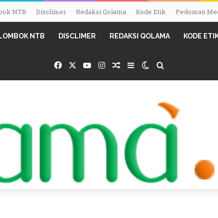
ombok NTB
Disclimer
Redaksi Qolama
Kode Etik
Pedoman Med
I LOMBOK NTB
DISCLIMER
REDAKSI QOLAMA
KODE ETI
Facebook
X
YouTube
Instagram
Random Article
Sidebar
Switch skin
Search for