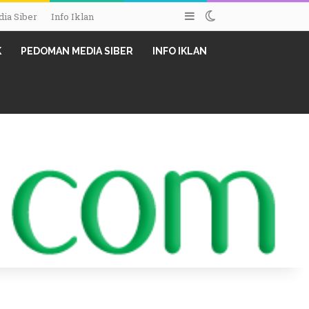
Sidebar
Switch skin
ia Siber
Info Iklan
K
PEDOMAN MEDIA SIBER
INFO IKLAN