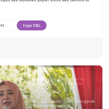
Siswi SMK Islam Sirajul Huda Raih
Tiga Medali Tingkat Nasional di
Ajang ATHENA 2026 MAPRESNAS
Copy URL
Seleksi KPID NTB Dimulai: 76
Kandidat Lolos ke Uji Kompetensi
KPK Periksa Sumiatun, Dugaan
Kasus Tambang Emas Sekotong
Rumah Bertingkat Dapat Beras,
Warga Miskin Tak Dapat PKH:
Hadrian Irfani Sebut Bantuan “Salah
Kamar”
Dorong Koperasi Sebagai Penggerak
Ekonomi Masyarakat