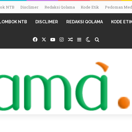
mbok NTB
Disclimer
Redaksi Qolama
Kode Etik
Pedoman Medi
I LOMBOK NTB
DISCLIMER
REDAKSI QOLAMA
KODE ETI
Facebook
X
YouTube
Instagram
Random Article
Sidebar
Switch skin
Search for