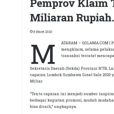
Pemprov Klaim T
Miliaran Rupiah
8 Maret 2020
M
ATARAM – QOLAMA.COM | Pe
mengklaim, selama pelaksa
transaksi tercatat mencap
Sekretaris Daerah (Sekda) Provinsi NTB, L
capaian Lombok Sumbawa Great Sale 2020 y
Miliar.
“Tentu capaian ini menjadi sumber inspir
berbagai kegiatan promosi, mudah mudahan 
bisa diraih,” ungkapnya.