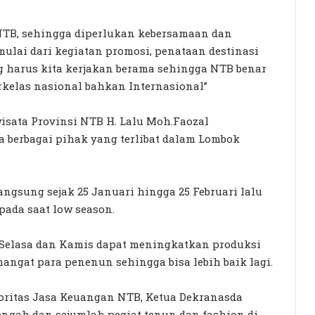
Seleksi KPID NTB Dimulai: 76
NTB, sehingga diperlukan kebersamaan dan
Kandidat Lolos ke Uji Kompetensi
lai dari kegiatan promosi, penataan destinasi
g harus kita kerjakan berama sehingga NTB benar
KPK Periksa Sumiatun, Dugaan
rkelas nasional bahkan Internasional”
Kasus Tambang Emas Sekotong
sata Provinsi NTB H. Lalu Moh.Faozal
berbagai pihak yang terlibat dalam Lombok
Rumah Bertingkat Dapat Beras,
Warga Miskin Tak Dapat PKH:
Hadrian Irfani Sebut Bantuan “Salah
Kamar”
ngsung sejak 25 Januari hingga 25 Februari lalu
ada saat low season.
Dorong Koperasi Sebagai Penggerak
Ekonomi Masyarakat
 Selasa dan Kamis dapat meningkatkan produksi
ngat para penenun sehingga bisa lebih baik lagi.
Petani Berharap Harga Tembakau
Tahun Ini Bisa Lebih
toritas Jasa Keuangan NTB, Ketua Dekranasda
Menguntungkan
ngah dan sejumlah pegiat tenun dan fashion di