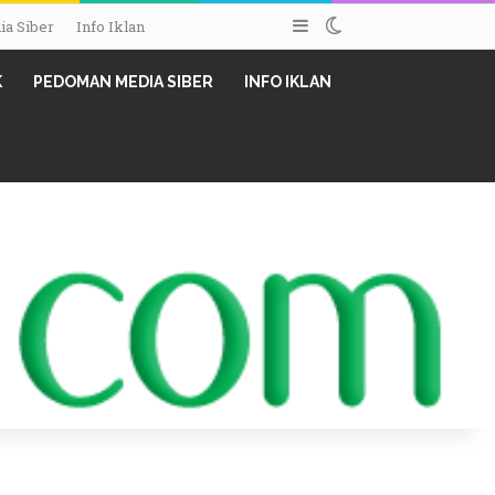
Sidebar
Switch skin
a Siber
Info Iklan
K
PEDOMAN MEDIA SIBER
INFO IKLAN