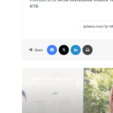
NTB.
Facebook
X
LinkedIn
Print
Share
Baca Selanjutnya
Ekbis
1 minggu Yang Lalu