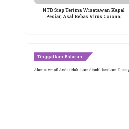
e
r
NTB Siap Terima Wisatawan Kapal
i
Pesiar, Asal Bebas Virus Corona.
m
a
W
i
s
a
Tinggalkan Balasan
t
a
Alamat email Anda tidak akan dipublikasikan.
Ruas 
w
a
K
n
K
o
a
m
p
e
a
l
n
P
t
e