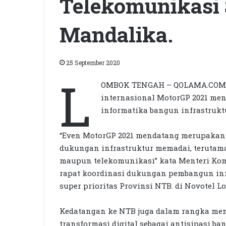
Telekomunikasi 
Mandalika.
25 September 2020
L
OMBOK TENGAH – QOLAMA.COM |
internasional MotorGP 2021 me
informatika bangun infrastruk
“Even MotorGP 2021 mendatang merupakan 
dukungan infrastruktur memadai, terutama
maupun telekomunikasi” kata Menteri Komu
rapat koordinasi dukungan pembangun inf
super prioritas Provinsi NTB. di Novotel L
Kedatangan ke NTB juga dalam rangka meni
transformasi digital sebagai antisipasi ba