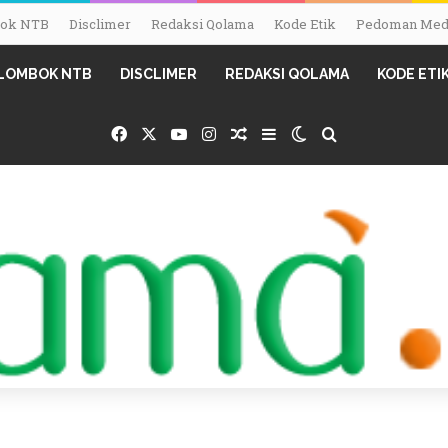
mbok NTB
Disclimer
Redaksi Qolama
Kode Etik
Pedoman Medi
I LOMBOK NTB
DISCLIMER
REDAKSI QOLAMA
KODE ETI
Facebook
X
YouTube
Instagram
Random Article
Sidebar
Switch skin
Search for