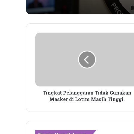
T
i
n
g
k
a
t
P
e
l
Tingkat Pelanggaran Tidak Gunakan
a
Masker di Lotim Masih Tinggi.
n
g
g
a
r