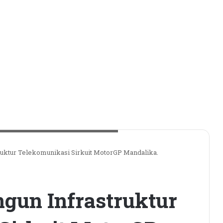
r meninjau Sirkuit MotorGP Mandalika/ist
uktur Telekomunikasi Sirkuit MotorGP Mandalika.
gun Infrastruktur