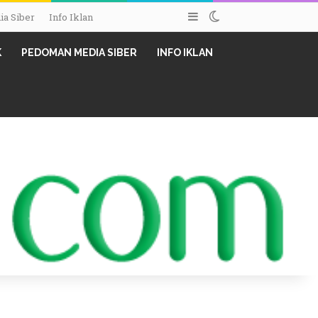
Sidebar
Switch skin
a Siber
Info Iklan
K
PEDOMAN MEDIA SIBER
INFO IKLAN