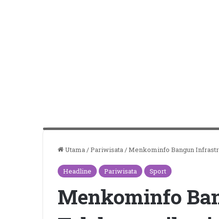
Menteri Komunikasi dan Informatika (kiri) bersama gubernu
Utama
/
Pariwisata
/
Menkominfo Bangun Infrastr
Headline
Pariwisata
Sport
Menkominfo Ban