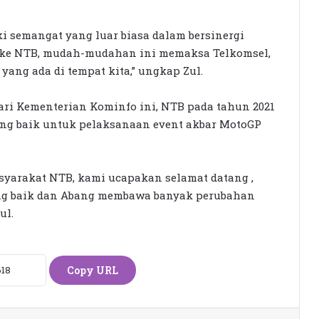
i semangat yang luar biasa dalam bersinergi
Seleksi KPID NTB Dimulai: 76
g ke NTB, mudah-mudahan ini memaksa Telkomsel,
Kandidat Lolos ke Uji Kompetensi
ang ada di tempat kita,” ungkap Zul.
i Kementerian Kominfo ini, NTB pada tahun 2021
KPK Periksa Sumiatun, Dugaan
Kasus Tambang Emas Sekotong
g baik untuk pelaksanaan event akbar MotoGP
Rumah Bertingkat Dapat Beras,
syarakat NTB, kami ucapakan selamat datang ,
Warga Miskin Tak Dapat PKH:
g baik dan Abang membawa banyak perubahan
Hadrian Irfani Sebut Bantuan “Salah
ul.
Kamar”
Dorong Koperasi Sebagai Penggerak
Ekonomi Masyarakat
Copy URL
Petani Berharap Harga Tembakau
Tahun Ini Bisa Lebih