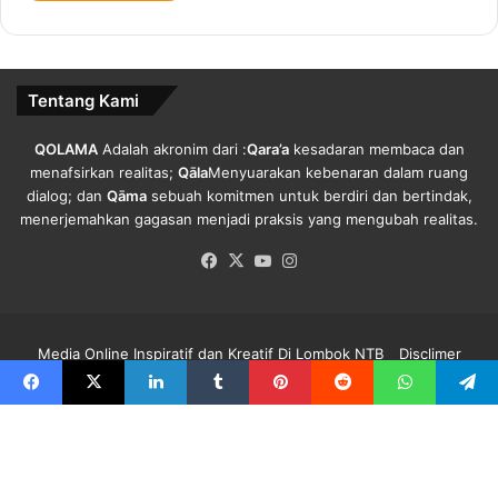
e
K
A
S
Tentang Kami
N
QOLAMA
Adalah akronim dari :
Qara’a
kesadaran membaca dan
menafsirkan realitas;
Qāla
Menyuarakan kebenaran dalam ruang
dialog; dan
Qāma
sebuah komitmen untuk berdiri dan bertindak,
menerjemahkan gagasan menjadi praksis yang mengubah realitas.
Facebook
X
YouTube
Instagram
Media Online Inspiratif dan Kreatif Di Lombok NTB
Disclimer
Redaksi Qolama
Kode Etik
Pedoman Media Siber
Info Iklan
Facebook
X
LinkedIn
Tumblr
Pinterest
Reddit
WhatsApp
Telegra
Facebook
X
YouTube
Instagram
B