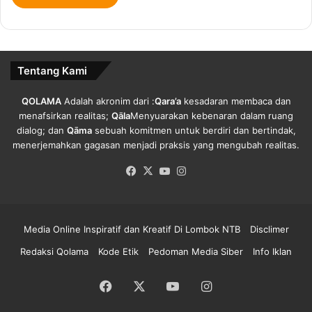
m
n
i
S
M
e
a
g
Tentang Kami
s
e
y
r
a
a
QOLAMA
Adalah akronim dari :
Qara’a
kesadaran membaca dan
r
D
menafsirkan realitas;
Qāla
Menyuarakan kebenaran dalam ruang
a
i
dialog; dan
Qāma
sebuah komitmen untuk berdiri dan bertindak,
k
r
menerjemahkan gagasan menjadi praksis yang mengubah realitas.
a
e
Facebook
X
YouTube
Instagram
t
a
N
l
T
i
B
s
Media Online Inspiratif dan Kreatif Di Lombok NTB
Disclimer
.
a
s
Redaksi Qolama
Kode Etik
Pedoman Media Siber
Info Iklan
i
k
Facebook
X
YouTube
Instagram
a
n