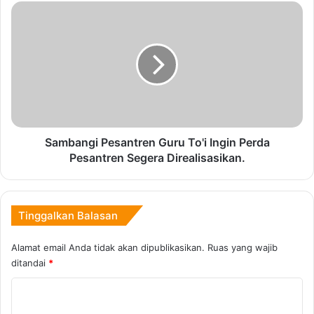
Marully. (*)
a
S
s
a
i
m
D
b
Copy URL
i
a
y
n
a
g
k
i
i
P
n
e
Sambangi Pesantren Guru To'i Ingin Perda
i
s
Pesantren Segera Direalisasikan.
B
a
i
n
s
t
a
r
Tinggalkan Balasan
T
e
i
n
Alamat email Anda tidak akan dipublikasikan.
Ruas yang wajib
n
G
ditandai
*
g
u
k
r
K
a
u
o