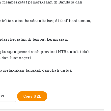
n memperketat pemeriksaan di Bandara dan
nfektan atau handsanitaiser, di fasilitasi umum,
Seleksi KPID NTB Dimulai: 76
ari kegiatan di tempat keramaian.
Kandidat Lolos ke Uji Kompetensi
ingkungan pemerintah provinsi NTB untuk tidak
KPK Periksa Sumiatun, Dugaan
dan luar negeri.
Kasus Tambang Emas Sekotong
iap melakukan langkah-langkah untuk
Rumah Bertingkat Dapat Beras,
Warga Miskin Tak Dapat PKH:
Hadrian Irfani Sebut Bantuan “Salah
Kamar”
Copy URL
Dorong Koperasi Sebagai Penggerak
Ekonomi Masyarakat