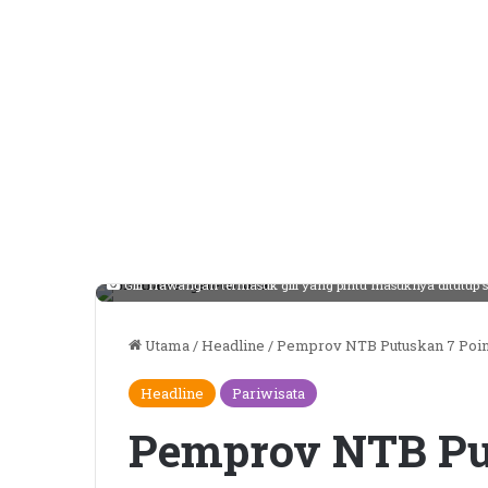
Gili Trawangan termasuk gili yang pintu masuknya ditutup s
Utama
/
Headline
/
Pemprov NTB Putuskan 7 Point
Headline
Pariwisata
Pemprov NTB Pu