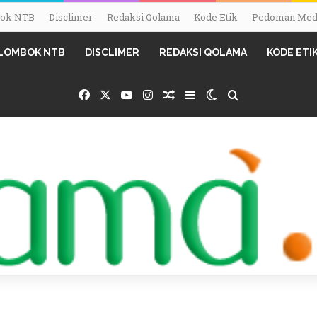
mbok NTB
Disclimer
Redaksi Qolama
Kode Etik
Pedoman Medi
I LOMBOK NTB
DISCLIMER
REDAKSI QOLAMA
KODE ETI
Facebook
X
YouTube
Instagram
Random Article
Sidebar
Switch skin
Search for