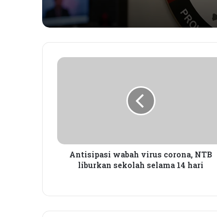
A
n
t
i
s
i
p
a
s
i
Antisipasi wabah virus corona, NTB
w
liburkan sekolah selama 14 hari
a
b
a
h
v