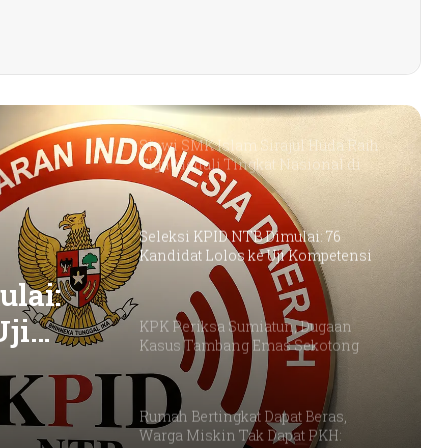
Petani Berharap Harga Tembakau
Tahun Ini Bisa Lebih
Menguntungkan
Siswi SMK Islam Sirajul Huda Raih
Tiga Medali Tingkat Nasional di
Ajang ATHENA 2026 MAPRESNAS
Seleksi KPID NTB Dimulai: 76
Kandidat Lolos ke Uji Kompetensi
lai:
Uji
KPK Periksa Sumiatun, Dugaan
Kasus Tambang Emas Sekotong
Rumah Bertingkat Dapat Beras,
Warga Miskin Tak Dapat PKH: