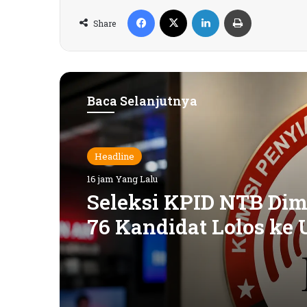
Facebook
X
LinkedIn
Print
Share
Baca Selanjutnya
Headline
16 jam Yang Lalu
Seleksi KPID NTB Dimu
76 Kandidat Lolos ke 
Kompetensi