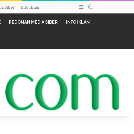
Sidebar
Switch skin
a Siber
Info Iklan
K
PEDOMAN MEDIA SIBER
INFO IKLAN