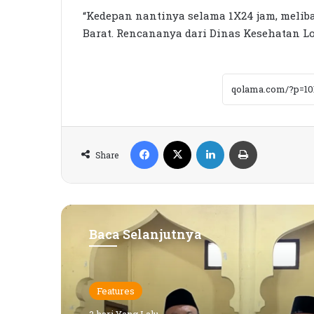
“Kedepan nantinya selama 1X24 jam, meli
Barat. Rencananya dari Dinas Kesehatan 
Facebook
X
LinkedIn
Print
Share
Baca Selanjutnya
Features