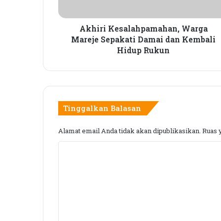
e
s
a
Akhiri Kesalahpamahan, Warga
l
Mareje Sepakati Damai dan Kembali
a
Hidup Rukun
h
p
a
m
a
Tinggalkan Balasan
h
a
Alamat email Anda tidak akan dipublikasikan.
Ruas 
n
,
K
W
a
o
r
m
g
e
a
M
n
a