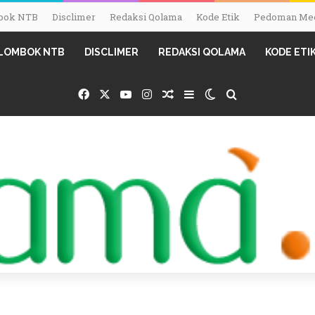
ombok NTB
Disclimer
Redaksi Qolama
Kode Etik
Pedoman Med
I LOMBOK NTB
DISCLIMER
REDAKSI QOLAMA
KODE ETI
Facebook
X
YouTube
Instagram
Random Article
Sidebar
Switch skin
Search for