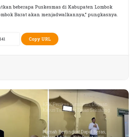
batkan beberapa Puskesmas di Kabupaten Lombok
Lombok Barat akan menjadwalkannya,” pungkasnya.
Petani Berharap Harga Tembakau
Tahun Ini Bisa Lebih
Menguntungkan
Copy URL
16 Kepala Daerah Terjaring OTT KPK
2025–2026
Detik-detik Tangkap Tangan Bupati
Lombok Barat, Barang Bukti Tembus
Rp9,06 Miliar
KPK Periksa Sumiatun, Dugaan
Kasus Tambang Emas Sekotong
Rumah Bertingkat Dapat Beras,
Warga Miskin Tak Dapat PKH: