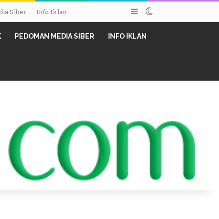
Sidebar
Switch skin
ia Siber
Info Iklan
K
PEDOMAN MEDIA SIBER
INFO IKLAN