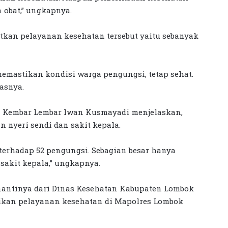
 obat,” ungkapnya.
kan pelayanan kesehatan tersebut yaitu sebanyak
memastikan kondisi warga pengungsi, tetap sehat.
asnya.
n Kembar Lembar Iwan Kusmayadi menjelaskan,
 nyeri sendi dan sakit kepala.
terhadap 52 pengungsi. Sebagian besar hanya
sakit kepala,” ungkapnya.
Rumah Bertingkat Dapat Beras,
Warga Miskin Tak Dapat PKH:
Hadrian Irfani Sebut Bantuan “Salah
antinya dari Dinas Kesehatan Kabupaten Lombok
Kamar”
ikan pelayanan kesehatan di Mapolres Lombok
Dorong Koperasi Sebagai Penggerak
Ekonomi Masyarakat