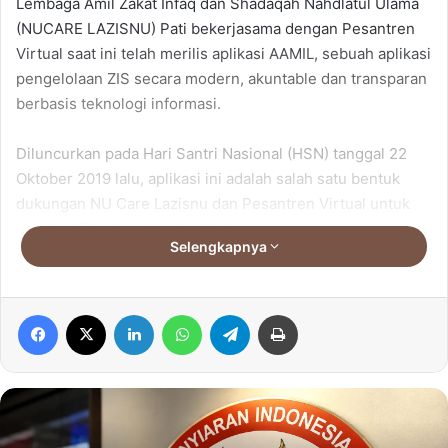
Lembaga Amil Zakat Infaq dan Shadaqah Nahdlatul Ulama
(NUCARE LAZISNU) Pati bekerjasama dengan Pesantren
Virtual saat ini telah merilis aplikasi AAMIL, sebuah aplikasi
pengelolaan ZIS secara modern, akuntable dan transparan
berbasis teknologi informasi.
Diluncurkan pada Hari Santri Nasional (HSN) tanggal 22
Oktober 2019 lalu, aplikasi ini adalah salah satu bentuk
dukungan NU Care Lazisnu dan Pesantren Virtual untuk
gerakan Filantropi Santri di Indonesia.
Selengkapnya
Dikutip dari Situs Pesantren Virtual, Aplikasi ini
dikembangkan untuk mempermudah manajemen Zakat,
Facebook
X
LinkedIn
WhatsApp
Telegram
Print
Infaq dan Shadaqah (ZIS) dalam sekala kecil dan
menengah.
Aplikasi AAMIL menyediakan fasilitas Database Donatur,
Buku Zakat, Buku Infaq, Buku Wakaf dan Buku Amil. Yang