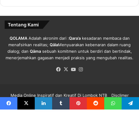
l
i
B
Tentang Kami
u
r
u
QOLAMA
Adalah akronim dari :
Qara’a
kesadaran membaca dan
h
menafsirkan realitas;
Qāla
Menyuarakan kebenaran dalam ruang
.
dialog; dan
Qāma
sebuah komitmen untuk berdiri dan bertindak,
menerjemahkan gagasan menjadi praksis yang mengubah realitas.
Facebook
X
YouTube
Instagram
Media Online Inspiratif dan Kreatif Di Lombok NTB
Disclimer
Redaksi Qolama
Kode Etik
Pedoman Media Siber
Info Iklan
Facebook
X
LinkedIn
Tumblr
Pinterest
Reddit
WhatsApp
Telegra
Facebook
X
YouTube
Instagram
B