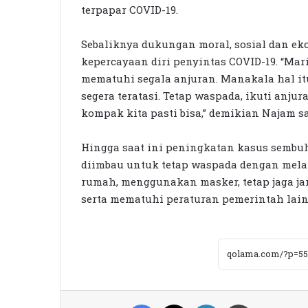
terpapar COVID-19.
Sebaliknya dukungan moral, sosial dan e
kepercayaan diri penyintas COVID-19. “Mar
mematuhi segala anjuran. Manakala hal it
segera teratasi. Tetap waspada, ikuti anj
kompak kita pasti bisa,” demikian Najam 
Hingga saat ini peningkatan kasus semb
diimbau untuk tetap waspada dengan mela
rumah, menggunakan masker, tetap jaga jar
serta mematuhi peraturan pemerintah lain
Facebook
X
LinkedIn
Print