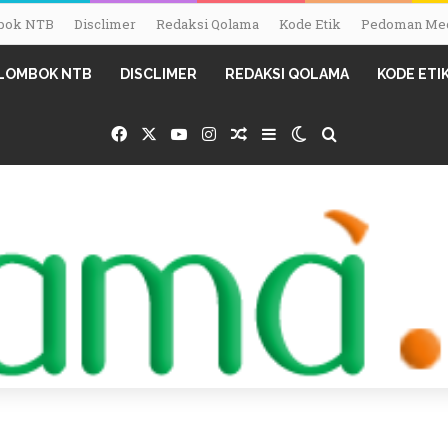
ombok NTB
Disclimer
Redaksi Qolama
Kode Etik
Pedoman Med
I LOMBOK NTB
DISCLIMER
REDAKSI QOLAMA
KODE ETI
Facebook
X
YouTube
Instagram
Random Article
Sidebar
Switch skin
Search for