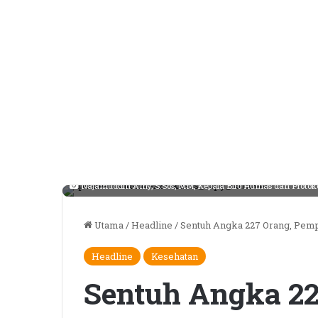
Najamuddin Amy, S.Sos, MM, Kepala Biro Humas dan Protoko
Utama
/
Headline
/
Sentuh Angka 227 Orang, Pemp
Headline
Kesehatan
Sentuh Angka 2