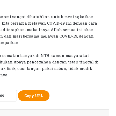
Rumah Bertingkat Dapat Beras,
Warga Miskin Tak Dapat PKH:
konomi sangat dibutuhkan untuk meningkatkan
Hadrian Irfani Sebut Bantuan “Salah
i kita bersama melawan COVID-19 ini dengan cara
Kamar”
u diterapkan, maka Insya Allah semua ini akan
Dorong Koperasi Sebagai Penggerak
uran dan mari bersama melawan COVID-19, dengan
Ekonomi Masyarakat
sampaikan.
uh semakin banyak di NTB namun masyarakat
Petani Berharap Harga Tembakau
kukan upaya pencegahan dengan tetap tinggal di
Tahun Ini Bisa Lebih
Menguntungkan
ak fisik, cuci tangan pakai sabun, tidak mudik
nya.
16 Kepala Daerah Terjaring OTT KPK
2025–2026
Copy URL
Detik-detik Tangkap Tangan Bupati
Lombok Barat, Barang Bukti Tembus
Rp9,06 Miliar