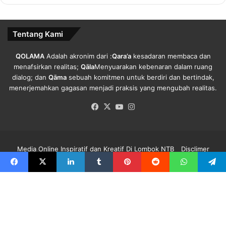
n
C
O
Tentang Kami
V
I
D
QOLAMA
Adalah akronim dari :
Qara’a
kesadaran membaca dan
-
menafsirkan realitas;
Qāla
Menyuarakan kebenaran dalam ruang
1
dialog; dan
Qāma
sebuah komitmen untuk berdiri dan bertindak,
9
menerjemahkan gagasan menjadi praksis yang mengubah realitas.
Facebook
X
YouTube
Instagram
Media Online Inspiratif dan Kreatif Di Lombok NTB
Disclimer
Redaksi Qolama
Kode Etik
Pedoman Media Siber
Info Iklan
Facebook
X
LinkedIn
Tumblr
Pinterest
Reddit
WhatsApp
Telegra
Facebook
X
YouTube
Instagram
B