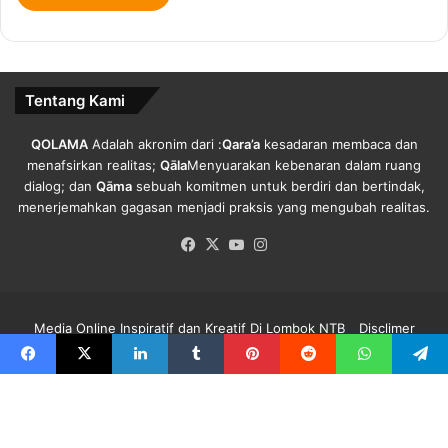
a
n
C
e
g
Tentang Kami
a
h
V
QOLAMA
Adalah akronim dari :
Qara’a
kesadaran membaca dan
i
menafsirkan realitas;
Qāla
Menyuarakan kebenaran dalam ruang
r
dialog; dan
Qāma
sebuah komitmen untuk berdiri dan bertindak,
u
menerjemahkan gagasan menjadi praksis yang mengubah realitas.
s
Facebook
X
YouTube
Instagram
C
o
r
o
Media Online Inspiratif dan Kreatif Di Lombok NTB
Disclimer
n
a
Redaksi Qolama
Kode Etik
Pedoman Media Siber
Info Iklan
Facebook
X
LinkedIn
Tumblr
Pinterest
Reddit
WhatsApp
Telegra
.
Facebook
X
YouTube
Instagram