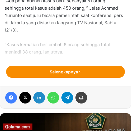
“Ada penambahan kasus baru sebanyak 81 orang.
sehingga total kasus adalah 450 orang,,” Jelas Achmad
Yurianto saat juru bicara pemerintah saat konferensi pers
di Jakarta yang disiarkan langsung TV Nasional, Sabtu
(21/3).
“Kasus kematian bertambah 6 orang sehingga total
menjadi 38 orang, lanjutnya.
Mengenai pasien yang sembuh, Yuri mengatakan ada
Selengkapnya
penambahan 4 orang.
“Sehingga total yang sembuh dan boleh pulang adalah 20
Facebook
X
LinkedIn
WhatsApp
Telegram
Print
orang, imbuhnya.
Kasus positif corona per Sabtu (21/3) antara lain berada di
DKI Jakarta (267), Jawa Barat (55), Banten (43), Jawa
Timur (26), Jawa Tengah (14), Kalimantan Timur (9).