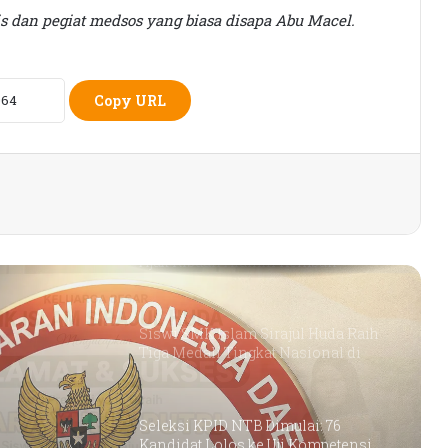
s dan pegiat medsos yang biasa disapa Abu Macel.
Rumah Bertingkat Dapat Beras,
Warga Miskin Tak Dapat PKH:
Hadrian Irfani Sebut Bantuan “Salah
Kamar”
Copy URL
Dorong Koperasi Sebagai Penggerak
Ekonomi Masyarakat
Nasyada Jadi Dokter, Sirajul Huda
Ajak Ribuan Alumni Kembali
Terhubung dengan Almamater
Siswi SMK Islam Sirajul Huda Raih
Tiga Medali Tingkat Nasional di
Ajang ATHENA 2026 MAPRESNAS
Seleksi KPID NTB Dimulai: 76
Kandidat Lolos ke Uji Kompetensi