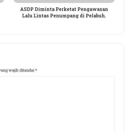
Pelabuh.
ASDP Diminta Perketat Pengawasan
Seleksi KPID NTB Dimulai: 76
Lalu Lintas Penumpang di Pelabuh.
Kandidat Lolos ke Uji Kompetensi
KPK Periksa Sumiatun, Dugaan
Kasus Tambang Emas Sekotong
Rumah Bertingkat Dapat Beras,
yang wajib ditandai
*
Warga Miskin Tak Dapat PKH:
Hadrian Irfani Sebut Bantuan “Salah
Kamar”