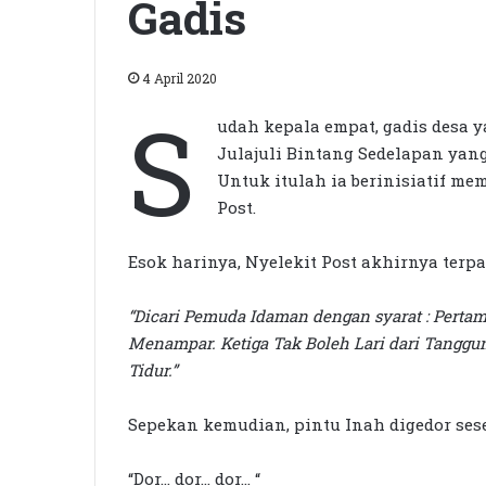
Gadis
4 April 2020
S
udah kepala empat, gadis desa 
Julajuli Bintang Sedelapan yan
Untuk itulah ia berinisiatif me
Post.
Esok harinya, Nyelekit Post akhirnya terpa
“Dicari Pemuda Idaman dengan syarat : Pertam
Menampar. Ketiga Tak Boleh Lari dari Tangg
Tidur.”
Sepekan kemudian, pintu Inah digedor ses
“Dor… dor… dor… “