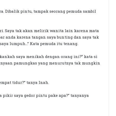
. Dibalik pintu, tampak seorang pemuda sambil
i. Saya tak akan melirik wanita lain karena mata
ar anda karena tangan saya bunting dan saya tak
 saya lumpuh…” Kata pemuda itu tenang.
Siswi SMK Islam Sirajul Huda Raih
akankah saya menikah dengan orang ini?” kata si
Tiga Medali Tingkat Nasional di
rtanyaan pamungkas yang menurutnya tak mungkin
Ajang ATHENA 2026 MAPRESNAS
Seleksi KPID NTB Dimulai: 76
pat tidur?” tanya Inah.
Kandidat Lolos ke Uji Kompetensi
 pikir saya gedor pintu pake apa?” tanyanya
KPK Periksa Sumiatun, Dugaan
Kasus Tambang Emas Sekotong