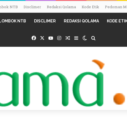
Lombok NTB
Disclimer
Redaksi Qolama
Kode Etik
Pedoman Me
I LOMBOK NTB
DISCLIMER
REDAKSI QOLAMA
KODE ETI
Facebook
X
YouTube
Instagram
Random Article
Sidebar
Switch skin
Search for