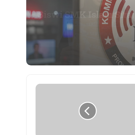
Seleksi KPID NTB Dimu
76 Kandidat Lolos ke 
Kompetensi
Sempat
Dicibir,
RSUD
NTB
Pastikan
Senin
Tidak
Lagi