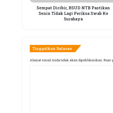
Periksa
Swab
Sempat Dicibir, RSUD NTB Pastikan
Ke
Senin Tidak Lagi Periksa Swab Ke
Surabaya
Surabaya
Tinggalkan Balasan
Alamat email Anda tidak akan dipublikasikan.
Ruas 
K
o
m
e
n
t