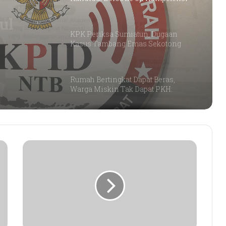
lai:
Uji
KPK Periksa Sumiatun, Dugaan
Kasus Tambang Emas Sekotong
Rumah Bertingkat Dapat Beras,
Warga Miskin Tak Dapat PKH:
Hadrian Irfani Sebut Bantuan “Salah
Kamar”
Dorong Koperasi Sebagai Penggerak
Ekonomi Masyarakat
ASDP
Diminta
Nasyada Jadi Dokter, Sirajul Huda
Ajak Ribuan Alumni Kembali
Perketat
Terhubung dengan Almamater
Pengawasan
Lalu
Lintas
Siswi SMK Islam Sirajul Huda Raih
Penumpang
Tiga Medali Tingkat Nasional di
di
Ajang ATHENA 2026 MAPRESNAS