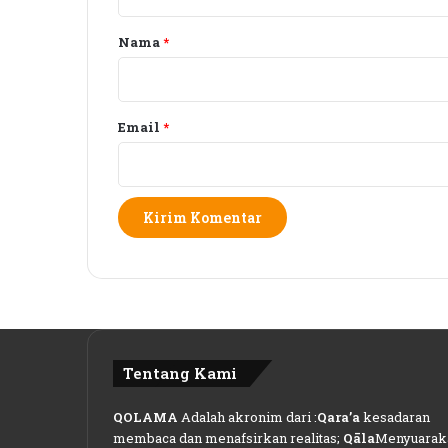
a
r
Nama
*
*
Email
*
Tentang Kami
QOLAMA
Adalah akronim dari :
Qara’a
kesadaran
membaca dan menafsirkan realitas;
Qāla
Menyuarak