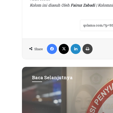
Kolom ini diasuh Oleh
Fairuz Zabadi
| Kolomni
Facebook
X
LinkedIn
Print
Share
Baca Selanjutnya
Headline
2 hari Yang Lalu