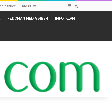
Sidebar
Switch skin
dia Siber
Info Iklan
K
PEDOMAN MEDIA SIBER
INFO IKLAN