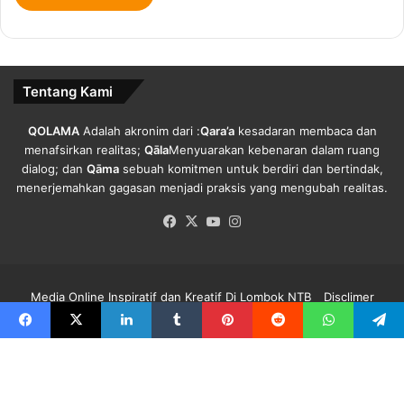
G
e
l
a
Tentang Kami
r
B
e
QOLAMA
Adalah akronim dari :
Qara’a
kesadaran membaca dan
r
menafsirkan realitas;
Qāla
Menyuarakan kebenaran dalam ruang
s
dialog; dan
Qāma
sebuah komitmen untuk berdiri dan bertindak,
i
menerjemahkan gagasan menjadi praksis yang mengubah realitas.
h
Facebook
X
YouTube
Instagram
P
a
n
t
Media Online Inspiratif dan Kreatif Di Lombok NTB
Disclimer
a
i
Redaksi Qolama
Kode Etik
Pedoman Media Siber
Info Iklan
Facebook
X
LinkedIn
Tumblr
Pinterest
Reddit
WhatsApp
Telegra
.
Facebook
X
YouTube
Instagram