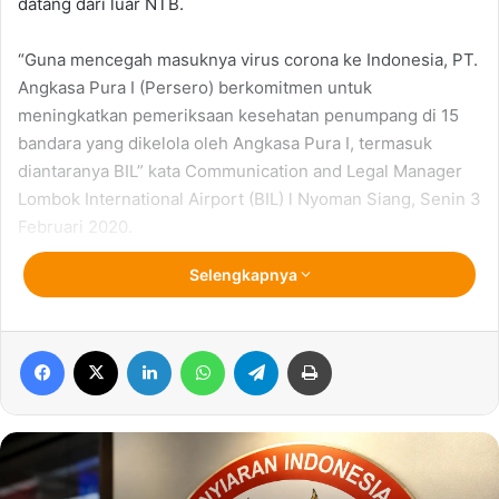
datang dari luar NTB.
“Guna mencegah masuknya virus corona ke Indonesia, PT.
Angkasa Pura I (Persero) berkomitmen untuk
meningkatkan pemeriksaan kesehatan penumpang di 15
bandara yang dikelola oleh Angkasa Pura I, termasuk
diantaranya BIL” kata Communication and Legal Manager
Lombok International Airport (BIL) l Nyoman Siang, Senin 3
Februari 2020.
Selengkapnya
Pihak BIL, kata Nyoman, bekerjasama dengan Kantor
Kesehatan Pelabuhan (KKP) terus meningkatkan
pemeriksaan kesehatan penumpang baik penumpang
Facebook
X
LinkedIn
WhatsApp
Telegram
Print
domestik maupun penumpang internasional menggunakan
alat thermal scanner yang telah terpasang di area
kedatangan domestik maupun area kedatangan
internasional.