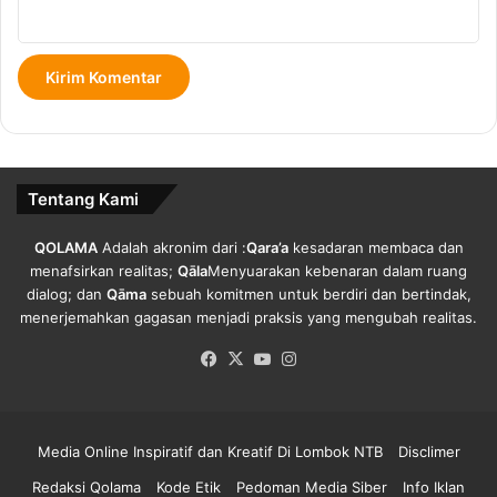
a
s
n
a
P
l
e
a
n
h
u
G
m
u
p
r
Tentang Kami
a
u
n
H
g
o
QOLAMA
Adalah akronim dari :
Qara’a
kesadaran membaca dan
.
n
menafsirkan realitas;
Qāla
Menyuarakan kebenaran dalam ruang
o
dialog; dan
Qāma
sebuah komitmen untuk berdiri dan bertindak,
r
menerjemahkan gagasan menjadi praksis yang mengubah realitas.
e
Facebook
X
YouTube
Instagram
r
.
Media Online Inspiratif dan Kreatif Di Lombok NTB
Disclimer
Redaksi Qolama
Kode Etik
Pedoman Media Siber
Info Iklan