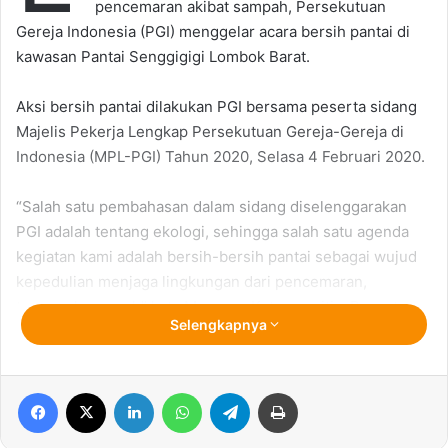
pencemaran akibat sampah, Persekutuan
Gereja Indonesia (PGI) menggelar acara bersih pantai di
kawasan Pantai Senggigigi Lombok Barat.
Aksi bersih pantai dilakukan PGI bersama peserta sidang
Majelis Pekerja Lengkap Persekutuan Gereja-Gereja di
Indonesia (MPL-PGI) Tahun 2020, Selasa 4 Februari 2020.
“Salah satu pembahasan dalam sidang diselenggarakan
PGI adalah tentang ekologi, sehingga salah satu agenda
kegiatan kami adalah bersih-bersih pantai sebagai wujud
kepedulian menjaga lingkungan dari pencemaran,
termasuk sampah” kata Maureen Ketua panitia, Peserta
Selengkapnya
sidang MPL – PGI, Grace Wenas,
Wakil Gubernur NTB, Hj. Sitti Rohmi Djalillah mengatakan,
Facebook
X
LinkedIn
WhatsApp
Telegram
Print
salah satu tantangan mewujudkan NTB bebas sampah
adalah, pola pikir masyarakat terkait masalah kebersihan