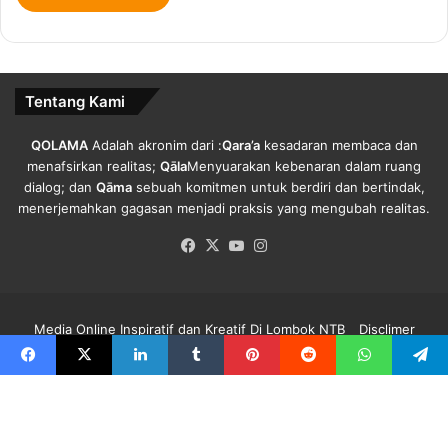
yang berbeda (be diffirent) dari yang lain.
w
k
(Haerunnnisa Uladah)
a
a
n
h
.
P
Tentang Kami
r
Copy URL
e
v
QOLAMA
Adalah akronim dari :
Qara’a
kesadaran membaca dan
e
menafsirkan realitas;
Qāla
Menyuarakan kebenaran dalam ruang
n
dialog; dan
Qāma
sebuah komitmen untuk berdiri dan bertindak,
t
menerjemahkan gagasan menjadi praksis yang mengubah realitas.
i
Facebook
X
YouTube
Instagram
f
.
Media Online Inspiratif dan Kreatif Di Lombok NTB
Disclimer
Redaksi Qolama
Kode Etik
Pedoman Media Siber
Info Iklan
Facebook
X
LinkedIn
Tumblr
Pinterest
Reddit
WhatsApp
Telegra
Facebook
X
YouTube
Instagram