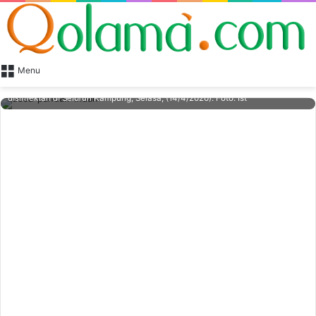
Menu
Ikatan Mahasiswa Desa Pandan Indah (IKMAPI) melakukan penyemprotan
disinfektan di Seluruh Kampung, Selasa, (14/4/2020). Foto. Ist