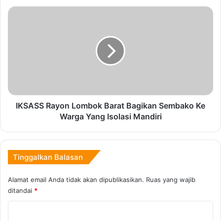
i
k
I
P
K
i
S
Copy URL
m
A
p
S
i
S
n
R
a
a
n
y
B
o
IKSASS Rayon Lombok Barat Bagikan Sembako Ke
A
n
Warga Yang Isolasi Mandiri
Z
L
N
o
A
m
S
b
Tinggalkan Balasan
N
o
T
k
Alamat email Anda tidak akan dipublikasikan.
Ruas yang wajib
B
B
ditandai
*
,
a
G
r
K
u
a