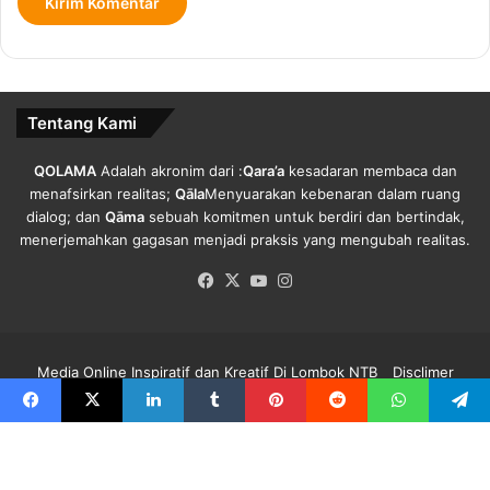
n
a
a
Y
a
n
g
Tentang Kami
I
s
o
QOLAMA
Adalah akronim dari :
Qara’a
kesadaran membaca dan
l
menafsirkan realitas;
Qāla
Menyuarakan kebenaran dalam ruang
a
dialog; dan
Qāma
sebuah komitmen untuk berdiri dan bertindak,
s
menerjemahkan gagasan menjadi praksis yang mengubah realitas.
i
Facebook
X
YouTube
Instagram
M
a
n
d
Media Online Inspiratif dan Kreatif Di Lombok NTB
Disclimer
i
r
Redaksi Qolama
Kode Etik
Pedoman Media Siber
Info Iklan
Facebook
X
LinkedIn
Tumblr
Pinterest
Reddit
WhatsApp
Telegra
i
Facebook
X
YouTube
Instagram