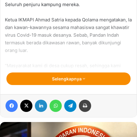
Seluruh penjuru kampung mereka.
Ketua IKMAPI Ahmad Satria kepada Qolama mengatakan, Ia
dan kawan-kawannya sesama mahasiswa sangat khawatir
virus Covid-19 masuk desanya. Sebab, Pandan Indah
termasuk berada dikawasan rawan, banyak dikunjungi
orang luar.
“Masyarakat kami di desa cukup resah, sehingga kami
berharap upaya kecil seperti penyemprotan Disinfektan ini
Selengkapnya
membuat mereka sedikit merasa aman ” Ungkapnya.
Sejak diumumkan pasien pertama Korona di NTB tambah
Facebook
X
LinkedIn
WhatsApp
Telegram
Print
Satria, masyarakat di desanya khawatir beraktifitas di luar.
Anak-anak tidak bisa sekolah, ibu-ibu tidak bisa ke pasar
bahkan sampai Jum’atan di Masjid dihentikan.
“Sembari kita berikhtiar, kita berdoa semoga Covid-19 ini