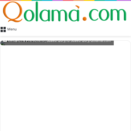
Menu
Ketua LTN PWNU NTB, Suaeb Qury/fb Suaeb Qury/Qolama.com