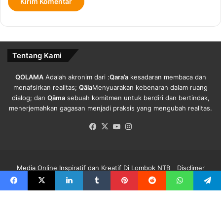
Tentang Kami
QOLAMA
Adalah akronim dari :
Qara’a
kesadaran membaca dan
menafsirkan realitas;
Qāla
Menyuarakan kebenaran dalam ruang
dialog; dan
Qāma
sebuah komitmen untuk berdiri dan bertindak,
menerjemahkan gagasan menjadi praksis yang mengubah realitas.
Facebook
X
YouTube
Instagram
Media Online Inspiratif dan Kreatif Di Lombok NTB
Disclimer
Redaksi Qolama
Kode Etik
Pedoman Media Siber
Info Iklan
Facebook
X
LinkedIn
Tumblr
Pinterest
Reddit
WhatsApp
Telegram
Facebook
X
YouTube
Instagram