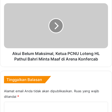
Akui
Belum
Maksimal,
Ketua
PCNU
Loteng
HL
Pathul
Bahri
Minta
Akui Belum Maksimal, Ketua PCNU Loteng HL
Maaf
Pathul Bahri Minta Maaf di Arena Konfercab
di
Arena
Konfercab
Tinggalkan Balasan
Alamat email Anda tidak akan dipublikasikan.
Ruas yang wajib
ditandai
*
K